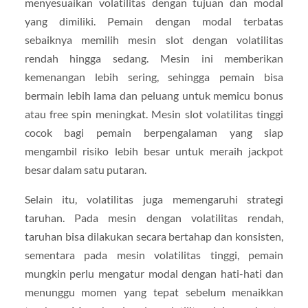
menyesuaikan volatilitas dengan tujuan dan modal
yang dimiliki. Pemain dengan modal terbatas
sebaiknya memilih mesin slot dengan volatilitas
rendah hingga sedang. Mesin ini memberikan
kemenangan lebih sering, sehingga pemain bisa
bermain lebih lama dan peluang untuk memicu bonus
atau free spin meningkat. Mesin slot volatilitas tinggi
cocok bagi pemain berpengalaman yang siap
mengambil risiko lebih besar untuk meraih jackpot
besar dalam satu putaran.
Selain itu, volatilitas juga memengaruhi strategi
taruhan. Pada mesin dengan volatilitas rendah,
taruhan bisa dilakukan secara bertahap dan konsisten,
sementara pada mesin volatilitas tinggi, pemain
mungkin perlu mengatur modal dengan hati-hati dan
menunggu momen yang tepat sebelum menaikkan