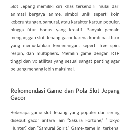
Slot Jepang memiliki ciri khas tersendiri, mulai dari
animasi bergaya anime, simbol unik seperti koin
keberuntungan, samurai, atau karakter kartun populer,
hingga fitur bonus yang kreatif. Banyak pemain
menganggap slot Jepang gacor karena kombinasi fitur
yang memudahkan kemenangan, seperti free spin,
respin, dan multipliers. Memilih game dengan RTP
tinggi dan volatilitas yang sesuai sangat penting agar
peluang menang lebih maksimal.
Rekomendasi Game dan Pola Slot Jepang
Gacor
Beberapa game slot Jepang yang populer dan sering
disebut gacor antara lain “Sakura Fortune,” “Tokyo
Hunter,” dan “Samurai Spirit.” Game-game ini terkenal