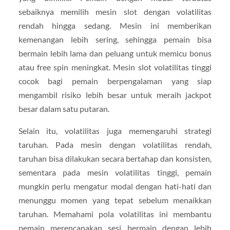
sebaiknya memilih mesin slot dengan volatilitas
rendah hingga sedang. Mesin ini memberikan
kemenangan lebih sering, sehingga pemain bisa
bermain lebih lama dan peluang untuk memicu bonus
atau free spin meningkat. Mesin slot volatilitas tinggi
cocok bagi pemain berpengalaman yang siap
mengambil risiko lebih besar untuk meraih jackpot
besar dalam satu putaran.
Selain itu, volatilitas juga memengaruhi strategi
taruhan. Pada mesin dengan volatilitas rendah,
taruhan bisa dilakukan secara bertahap dan konsisten,
sementara pada mesin volatilitas tinggi, pemain
mungkin perlu mengatur modal dengan hati-hati dan
menunggu momen yang tepat sebelum menaikkan
taruhan. Memahami pola volatilitas ini membantu
pemain merencanakan sesi bermain dengan lebih