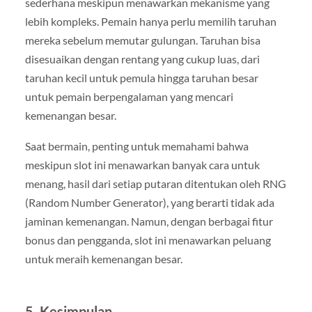
sederhana meskipun menawarkan mekanisme yang
lebih kompleks. Pemain hanya perlu memilih taruhan
mereka sebelum memutar gulungan. Taruhan bisa
disesuaikan dengan rentang yang cukup luas, dari
taruhan kecil untuk pemula hingga taruhan besar
untuk pemain berpengalaman yang mencari
kemenangan besar.
Saat bermain, penting untuk memahami bahwa
meskipun slot ini menawarkan banyak cara untuk
menang, hasil dari setiap putaran ditentukan oleh RNG
(Random Number Generator), yang berarti tidak ada
jaminan kemenangan. Namun, dengan berbagai fitur
bonus dan pengganda, slot ini menawarkan peluang
untuk meraih kemenangan besar.
5.
Kesimpulan