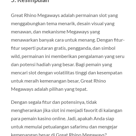
Great Rhino Megaways adalah permainan slot yang
menggabungkan tema menarik, desain visual yang
menawan, dan mekanisme Megaways yang
menawarkan banyak cara untuk menang. Dengan fitur-
fitur seperti putaran gratis, pengganda, dan simbol
wild, permainan ini memberikan pengalaman yang seru
dan potensi hadiah yang besar. Bagi pemain yang
mencari slot dengan volatilitas tinggi dan kesempatan
untuk meraih kemenangan besar, Great Rhino
Megaways adalah pilihan yang tepat.
Dengan segala fitur dan potensinya, tidak
mengherankan jika slot ini menjadi favorit di kalangan
para pemain kasino online. Jadi, apakah Anda siap
untuk memulai petualangan safarimu dan mengejar
kemenangan besar di Great Rhino Megaways?