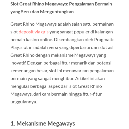
Slot Great Rhino Megaways: Pengalaman Bermain
yang Seru dan Menguntungkan
Great Rhino Megaways adalah salah satu permainan
slot
deposit via qris
yang sangat populer di kalangan
pemain kasino online. Dikembangkan oleh Pragmatic
Play, slot ini adalah versi yang diperbarui dari slot asli
Great Rhino dengan mekanisme Megaways yang
inovatif. Dengan berbagai fitur menarik dan potensi
kemenangan besar, slot ini menawarkan pengalaman
bermain yang sangat menghibur. Artikel ini akan
mengulas berbagai aspek dari slot Great Rhino
Megaways, dari cara bermain hingga fitur-fitur
unggulannya.
1.
Mekanisme Megaways