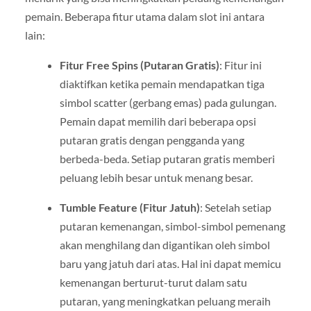
pemain. Beberapa fitur utama dalam slot ini antara
lain:
Fitur Free Spins (Putaran Gratis)
: Fitur ini
diaktifkan ketika pemain mendapatkan tiga
simbol scatter (gerbang emas) pada gulungan.
Pemain dapat memilih dari beberapa opsi
putaran gratis dengan pengganda yang
berbeda-beda. Setiap putaran gratis memberi
peluang lebih besar untuk menang besar.
Tumble Feature (Fitur Jatuh)
: Setelah setiap
putaran kemenangan, simbol-simbol pemenang
akan menghilang dan digantikan oleh simbol
baru yang jatuh dari atas. Hal ini dapat memicu
kemenangan berturut-turut dalam satu
putaran, yang meningkatkan peluang meraih