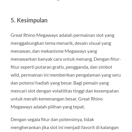
5.
Kesimpulan
Great Rhino Megaways adalah permainan slot yang
menggabungkan tema menarik, desain visual yang
menawan, dan mekanisme Megaways yang
menawarkan banyak cara untuk menang. Dengan fitur-
fitur seperti putaran gratis, pengganda, dan simbol
wild, permainan ini memberikan pengalaman yang seru
dan potensi hadiah yang besar. Bagi pemain yang
mencari slot dengan volatilitas tinggi dan kesempatan
untuk meraih kemenangan besar, Great Rhino
Megaways adalah pilihan yang tepat.
Dengan segala fitur dan potensinya, tidak
mengherankan jika slot ini menjadi favorit di kalangan