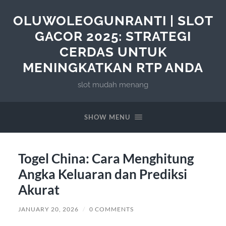
OLUWOLEOGUNRANTI | SLOT
GACOR 2025: STRATEGI
CERDAS UNTUK
MENINGKATKAN RTP ANDA
slot mudah menang
SHOW MENU
Togel China: Cara Menghitung
Angka Keluaran dan Prediksi
Akurat
JANUARY 20, 2026
/
0 COMMENTS