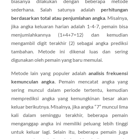
biasanya dilakukan dengan beberapa metode
sederhana. Salah satunya adalah
perhitungan
berdasarkan total atau penjumlahan angka
. Misalnya,
jika angka keluaran harian adalah 1-4-7, pemain bisa
menjumlahkannya (1+4+7=12) dan kemudian
mengambil digit terakhir (2) sebagai angka prediksi
tambahan. Metode ini dikenal luas dan sering
digunakan oleh pemain yang baru memulai.
Metode lain yang populer adalah
analisis frekuensi
kemunculan angka
. Pemain mencatat angka yang
sering muncul dalam periode tertentu, kemudian
memprediksi angka yang kemungkinan besar akan
keluar berikutnya. Misalnya, jika angka “7” muncul lima
kali dalam seminggu terakhir, beberapa pemain
menganggap angka ini memiliki peluang lebih tinggi
untuk keluar lagi. Selain itu, beberapa pemain juga