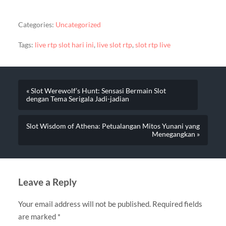
Categories:
Uncategorized
Tags:
live rtp slot hari ini
,
live slot rtp
,
slot rtp live
« Slot Werewolf’s Hunt: Sensasi Bermain Slot
dengan Tema Serigala Jadi-jadian
Slot Wisdom of Athena: Petualangan Mitos Yunani yang
Menegangkan »
Leave a Reply
Your email address will not be published.
Required fields
are marked
*