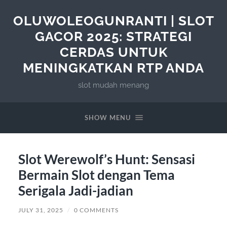
OLUWOLEOGUNRANTI | SLOT
GACOR 2025: STRATEGI
CERDAS UNTUK
MENINGKATKAN RTP ANDA
slot mudah menang
SHOW MENU
Slot Werewolf’s Hunt: Sensasi
Bermain Slot dengan Tema
Serigala Jadi-jadian
JULY 31, 2025
/
0 COMMENTS