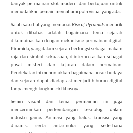
banyak permainan slot modern dan bertujuan untuk
memudahkan pemain memahami pola visual yang ada.
Salah satu hal yang membuat
Rise of Pyramids
menarik
untuk dibahas adalah bagaimana tema sejarah
dikombinasikan dengan mekanisme permainan digital.
Piramida, yang dalam sejarah berfungsi sebagai makam
raja dan simbol kekuasaan, diinterpretasikan sebagai
pusat misteri dan kejutan dalam permainan.
Pendekatan ini menunjukkan bagaimana unsur budaya
dan sejarah dapat diadaptasi menjadi hiburan digital
tanpa menghilangkan ciri khasnya.
Selain visual dan tema, permainan ini juga
mencerminkan perkembangan teknologi dalam
industri game. Animasi yang halus, transisi yang
dinamis, serta antarmuka yang sederhana