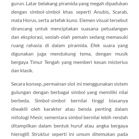
gurun. Latar belakang piramida yang megah dipadukan
dengan simbol-simbol khas seperti Anubis, Scarab,
mata Horus, serta artefak kuno. Elemen visual tersebut
dirancang untuk menciptakan suasana petualangan
dan eksplorasi, seolah-olah pemain sedang memasuki
ruang rahasia di dalam piramida. Efek suara yang
digunakan juga mendukung tema, dengan musik
bergaya Timur Tengah yang memberi kesan misterius
dan klasik.
Secara konsep, permainan slot ini menggunakan sistem
gulungan dengan berbagai simbol yang memiliki nilai
berbeda. Simbol-simbol bernilai tinggi biasanya
diwakili oleh karakter atau benda penting dalam
mitologi Mesir, sementara simbol bernilai lebih rendah
ditampilkan dalam bentuk huruf atau angka bergaya
hieroglif. Struktur seperti ini umum ditemukan pada