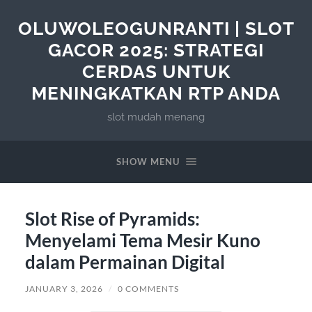
OLUWOLEOGUNRANTI | SLOT
GACOR 2025: STRATEGI
CERDAS UNTUK
MENINGKATKAN RTP ANDA
slot mudah menang
SHOW MENU
Slot Rise of Pyramids:
Menyelami Tema Mesir Kuno
dalam Permainan Digital
JANUARY 3, 2026
/
0 COMMENTS