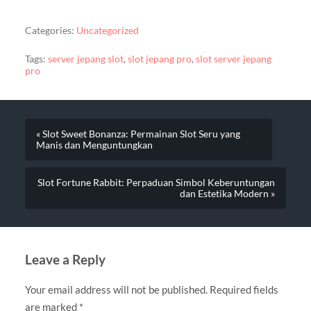
Categories:
Uncategorized
Tags:
server jepang slot
,
slot jepang pro
,
slot server jepang
pro
« Slot Sweet Bonanza: Permainan Slot Seru yang
Manis dan Menguntungkan
Slot Fortune Rabbit: Perpaduan Simbol Keberuntungan
dan Estetika Modern »
Leave a Reply
Your email address will not be published.
Required fields
are marked
*