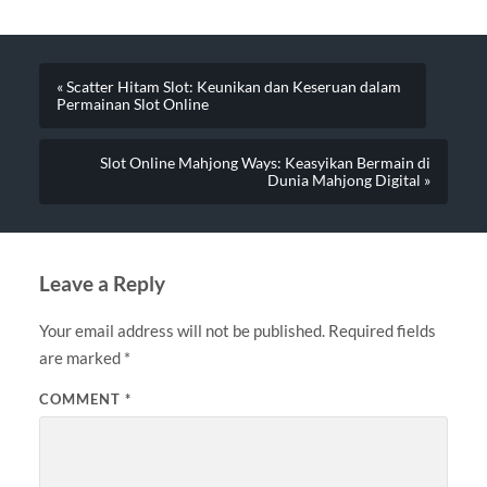
« Scatter Hitam Slot: Keunikan dan Keseruan dalam
Permainan Slot Online
Slot Online Mahjong Ways: Keasyikan Bermain di
Dunia Mahjong Digital »
Leave a Reply
Your email address will not be published.
Required fields
are marked
*
COMMENT
*