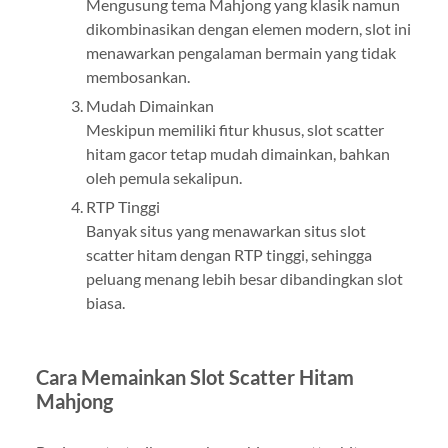
Mengusung tema Mahjong yang klasik namun
dikombinasikan dengan elemen modern, slot ini
menawarkan pengalaman bermain yang tidak
membosankan.
Mudah Dimainkan
Meskipun memiliki fitur khusus, slot scatter
hitam gacor tetap mudah dimainkan, bahkan
oleh pemula sekalipun.
RTP Tinggi
Banyak situs yang menawarkan situs slot
scatter hitam dengan RTP tinggi, sehingga
peluang menang lebih besar dibandingkan slot
biasa.
Cara Memainkan Slot Scatter Hitam
Mahjong