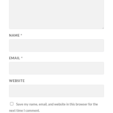
NAME
*
EMAIL
*
WEBSITE
Save my name, email, and website in this browser for the
next time I comment.