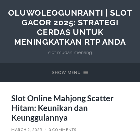
OLUWOLEOGUNRANTI | SLOT
GACOR 2025: STRATEGI
CERDAS UNTUK
MENINGKATKAN RTP ANDA
slot mudah menang
SHOW MENU
Slot Online Mahjong Scatter
Hitam: Keunikan dan
Keunggulannya
MARCH 2, 2025
/
0 COMMENTS