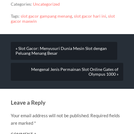
Categories:
Uncategorized
Tags:
slot gacor gampang menang
,
slot gacor hari ini
,
slot
gacor maxwin
« Slot Gacor: Menyusuri Dunia Mesin Slot dengan
Peluang Menang Besar
Mengenal Jenis Permainan Slot Online Gates of
Olympus 1000 »
Leave a Reply
Your email address will not be published.
Required fields
are marked
*