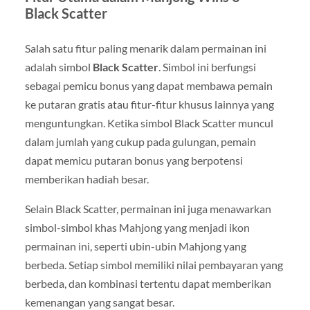
Black Scatter
Salah satu fitur paling menarik dalam permainan ini
adalah simbol
Black Scatter
. Simbol ini berfungsi
sebagai pemicu bonus yang dapat membawa pemain
ke putaran gratis atau fitur-fitur khusus lainnya yang
menguntungkan. Ketika simbol Black Scatter muncul
dalam jumlah yang cukup pada gulungan, pemain
dapat memicu putaran bonus yang berpotensi
memberikan hadiah besar.
Selain Black Scatter, permainan ini juga menawarkan
simbol-simbol khas Mahjong yang menjadi ikon
permainan ini, seperti ubin-ubin Mahjong yang
berbeda. Setiap simbol memiliki nilai pembayaran yang
berbeda, dan kombinasi tertentu dapat memberikan
kemenangan yang sangat besar.