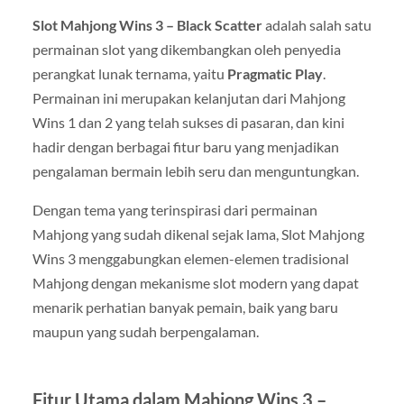
Slot Mahjong Wins 3 – Black Scatter
adalah salah satu
permainan slot yang dikembangkan oleh penyedia
perangkat lunak ternama, yaitu
Pragmatic Play
.
Permainan ini merupakan kelanjutan dari Mahjong
Wins 1 dan 2 yang telah sukses di pasaran, dan kini
hadir dengan berbagai fitur baru yang menjadikan
pengalaman bermain lebih seru dan menguntungkan.
Dengan tema yang terinspirasi dari permainan
Mahjong yang sudah dikenal sejak lama, Slot Mahjong
Wins 3 menggabungkan elemen-elemen tradisional
Mahjong dengan mekanisme slot modern yang dapat
menarik perhatian banyak pemain, baik yang baru
maupun yang sudah berpengalaman.
Fitur Utama dalam Mahjong Wins 3 –