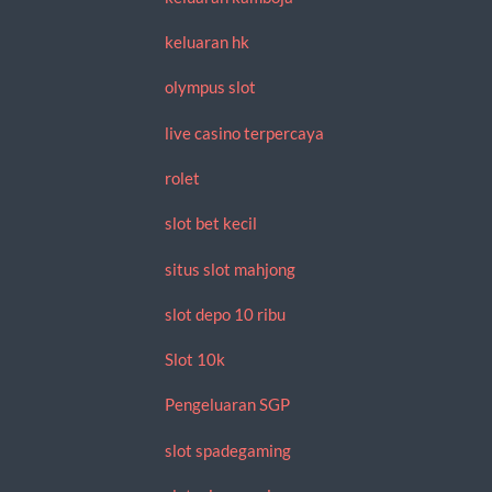
keluaran hk
olympus slot
live casino terpercaya
rolet
slot bet kecil
situs slot mahjong
slot depo 10 ribu
Slot 10k
Pengeluaran SGP
slot spadegaming