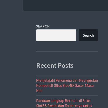
SEARCH
Search
Recent Posts
Menjelajahi Fenomena dan Keunggulan
Kompetitif Situs Slot4D Gacor Masa
Kini
Panduan Lengkap Bermain di Situs
Slot88 Resmi dan Terpercaya untuk