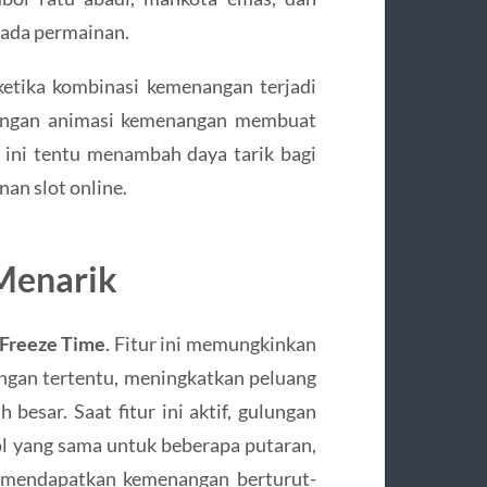
ada permainan.
ketika kombinasi kemenangan terjadi
 dengan animasi kemenangan membuat
 ini tentu menambah daya tarik bagi
an slot online.
 Menarik
Freeze Time
. Fitur ini memungkinkan
gan tertentu, meningkatkan peluang
esar. Saat fitur ini aktif, gulungan
l yang sama untuk beberapa putaran,
 mendapatkan kemenangan berturut-