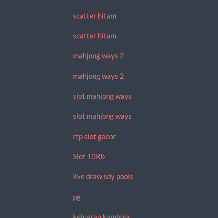
scatter hitam
scatter hitam
mahjong ways 2
mahjong ways 2
slot mahjong ways
slot mahjong ways
rtp slot gacor
Slot 10Rb
live draw sdy pools
pg
keluaran kamboja