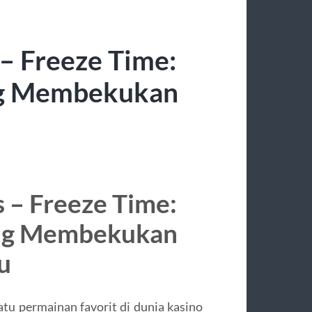
 – Freeze Time:
ng Membekukan
s – Freeze Time:
ang Membekukan
u
atu permainan favorit di dunia kasino