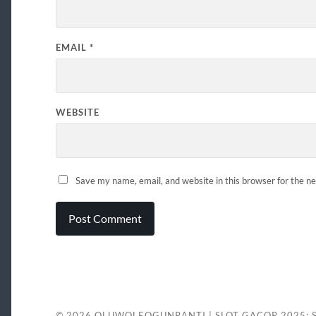
EMAIL
*
WEBSITE
Save my name, email, and website in this browser for the n
© 2026
OLUWOLEOGUNRANTI | SLOT GACOR 2025: 