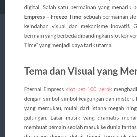
digital. Salah satu permainan yang menarik 
Empress – Freeze Time
, sebuah permainan sl
keindahan visual dan mekanisme inovatif.
bermain yang berbeda dibandingkan slot konvens
Time” yang menjadi daya tarik utama.
Tema dan Visual yang M
Eternal Empress
slot bet 100 perak
menghadir
dengan simbol-simbol keagungan dan misteri. 
yang memukau, mulai dari istana megah hing
gulungan. Latar musik yang dramatis mena
membuat pemain seolah masuk ke dunia fantasi y
dirancang dengan detail tinggi, termasuk si