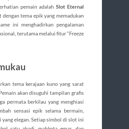
perhatian pemain adalah
Slot Eternal
ot dengan tema epik yang memadukan
 Game ini menghadirkan pengalaman
ional, terutama melalui fitur “Freeze
emukau
kan tema kerajaan kuno yang sarat
Pemain akan disuguhi tampilan grafis
ga permata berkilau yang menghiasi
mbah sensasi epik selama bermain,
ang elegan. Setiap simbol di slot ini
mbol ratu abadi, mahkota emas, dan