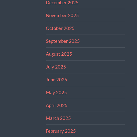
December 2025
November 2025
October 2025
September 2025
August 2025
July 2025
June 2025
May 2025
April 2025
March 2025
February 2025