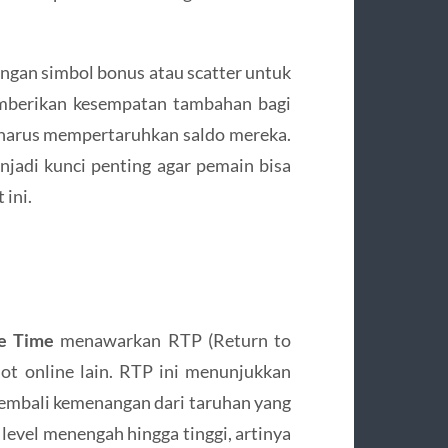
engan simbol bonus atau scatter untuk
emberikan kesempatan tambahan bagi
harus mempertaruhkan saldo mereka.
jadi kunci penting agar pemain bisa
ini.
ze Time
menawarkan RTP (Return to
lot online lain. RTP ini menunjukkan
embali kemenangan dari taruhan yang
 level menengah hingga tinggi, artinya