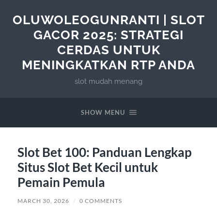
OLUWOLEOGUNRANTI | SLOT
GACOR 2025: STRATEGI
CERDAS UNTUK
MENINGKATKAN RTP ANDA
slot mudah menang
SHOW MENU
Slot Bet 100: Panduan Lengkap
Situs Slot Bet Kecil untuk
Pemain Pemula
MARCH 30, 2026
/
0 COMMENTS