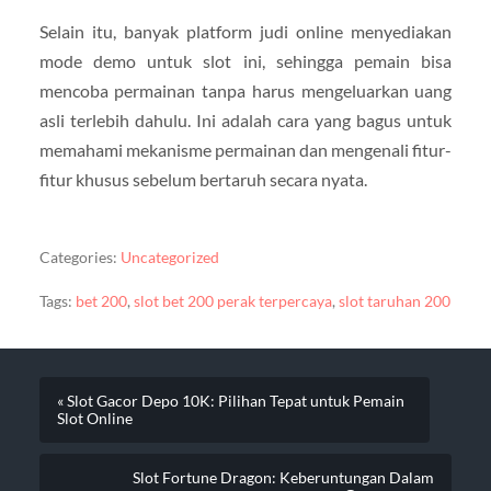
Selain itu, banyak platform judi online menyediakan
mode demo untuk slot ini, sehingga pemain bisa
mencoba permainan tanpa harus mengeluarkan uang
asli terlebih dahulu. Ini adalah cara yang bagus untuk
memahami mekanisme permainan dan mengenali fitur-
fitur khusus sebelum bertaruh secara nyata.
Categories:
Uncategorized
Tags:
bet 200
,
slot bet 200 perak terpercaya
,
slot taruhan 200
« Slot Gacor Depo 10K: Pilihan Tepat untuk Pemain
Slot Online
Slot Fortune Dragon: Keberuntungan Dalam