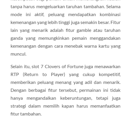
tanpa harus mengeluarkan taruhan tambahan. Selama
mode ini aktif, peluang mendapatkan kombinasi
kemenangan yang lebih tinggi juga semakin besar. Fitur
lain yang menarik adalah fitur gamble atau taruhan
ganda yang memungkinkan pemain menggandakan
kemenangan dengan cara menebak warna kartu yang
muncul.
Selain itu, slot 7 Clovers of Fortune juga menawarkan
RTP (Return to Player) yang cukup kompetitif,
memberikan peluang menang yang adil dan menarik.
Dengan berbagai fitur tersebut, permainan ini tidak
hanya mengandalkan keberuntungan, tetapi juga
strategi dalam memilih kapan harus memanfaatkan
fitur tambahan.