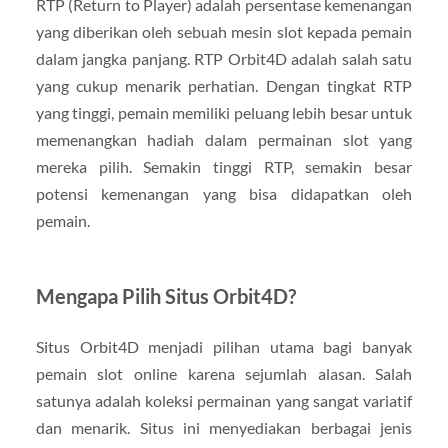
RTP (Return to Player) adalah persentase kemenangan
yang diberikan oleh sebuah mesin slot kepada pemain
dalam jangka panjang. RTP Orbit4D adalah salah satu
yang cukup menarik perhatian. Dengan tingkat RTP
yang tinggi, pemain memiliki peluang lebih besar untuk
memenangkan hadiah dalam permainan slot yang
mereka pilih. Semakin tinggi RTP, semakin besar
potensi kemenangan yang bisa didapatkan oleh
pemain.
Mengapa Pilih Situs Orbit4D?
Situs Orbit4D menjadi pilihan utama bagi banyak
pemain slot online karena sejumlah alasan. Salah
satunya adalah koleksi permainan yang sangat variatif
dan menarik. Situs ini menyediakan berbagai jenis