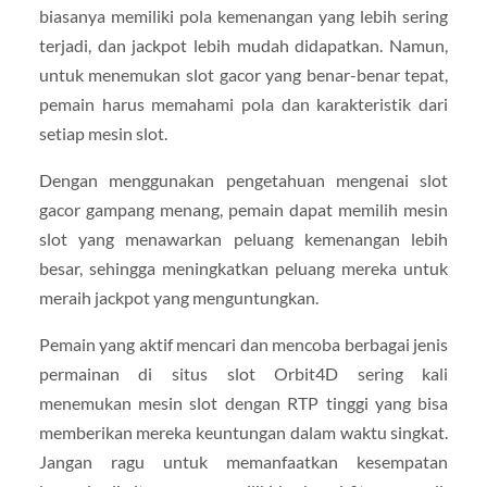
biasanya memiliki pola kemenangan yang lebih sering
terjadi, dan jackpot lebih mudah didapatkan. Namun,
untuk menemukan slot gacor yang benar-benar tepat,
pemain harus memahami pola dan karakteristik dari
setiap mesin slot.
Dengan menggunakan pengetahuan mengenai slot
gacor gampang menang, pemain dapat memilih mesin
slot yang menawarkan peluang kemenangan lebih
besar, sehingga meningkatkan peluang mereka untuk
meraih jackpot yang menguntungkan.
Pemain yang aktif mencari dan mencoba berbagai jenis
permainan di situs slot Orbit4D sering kali
menemukan mesin slot dengan RTP tinggi yang bisa
memberikan mereka keuntungan dalam waktu singkat.
Jangan ragu untuk memanfaatkan kesempatan