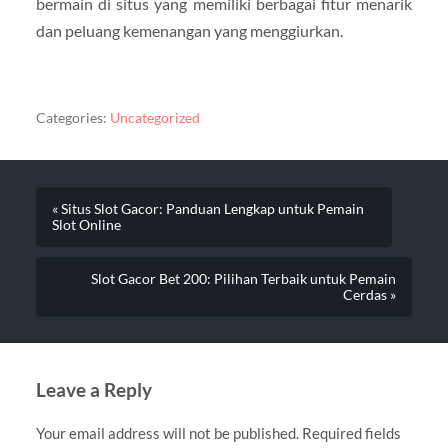
bermain di situs yang memiliki berbagai fitur menarik
dan peluang kemenangan yang menggiurkan.
Categories:
Uncategorized
« Situs Slot Gacor: Panduan Lengkap untuk Pemain
Slot Online
Slot Gacor Bet 200: Pilihan Terbaik untuk Pemain
Cerdas »
Leave a Reply
Your email address will not be published.
Required fields