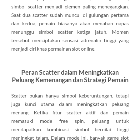
simbol scatter menjadi elemen paling menegangkan.
Saat dua scatter sudah muncul di gulungan pertama
dan kedua, pemain biasanya akan menahan napas
menunggu simbol scatter ketiga jatuh. Momen
tersebut menciptakan sensasi adrenalin tinggi yang
menjadi ciri khas permainan slot online.
Peran Scatter dalam Meningkatkan
Peluang Kemenangan dan Strategi Pemain
Scatter bukan hanya simbol keberuntungan, tetapi
juga kunci utama dalam meningkatkan peluang
menang. Ketika fitur scatter aktif dan pemain
memasuki mode free spin, peluang untuk
mendapatkan kombinasi simbol bernilai tinggi
meningkat tajam. Dalam mode ini, banyak game slot