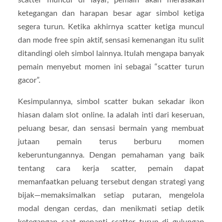
ketegangan dan harapan besar agar simbol ketiga
segera turun. Ketika akhirnya scatter ketiga muncul
dan mode free spin aktif, sensasi kemenangan itu sulit
ditandingi oleh simbol lainnya. Itulah mengapa banyak
pemain menyebut momen ini sebagai “scatter turun
gacor”.
Kesimpulannya, simbol scatter bukan sekadar ikon
hiasan dalam slot online. Ia adalah inti dari keseruan,
peluang besar, dan sensasi bermain yang membuat
jutaan pemain terus berburu momen
keberuntungannya. Dengan pemahaman yang baik
tentang cara kerja scatter, pemain dapat
memanfaatkan peluang tersebut dengan strategi yang
bijak—memaksimalkan setiap putaran, mengelola
modal dengan cerdas, dan menikmati setiap detik
ketegangan saat menanti scatter turun di gulungan