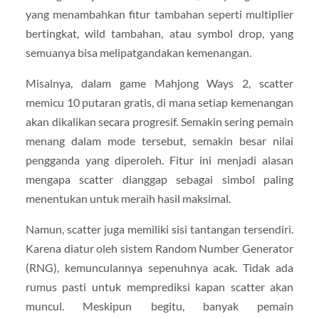
yang menambahkan fitur tambahan seperti multiplier
bertingkat, wild tambahan, atau symbol drop, yang
semuanya bisa melipatgandakan kemenangan.
Misalnya, dalam game Mahjong Ways 2, scatter
memicu 10 putaran gratis, di mana setiap kemenangan
akan dikalikan secara progresif. Semakin sering pemain
menang dalam mode tersebut, semakin besar nilai
pengganda yang diperoleh. Fitur ini menjadi alasan
mengapa scatter dianggap sebagai simbol paling
menentukan untuk meraih hasil maksimal.
Namun, scatter juga memiliki sisi tantangan tersendiri.
Karena diatur oleh sistem Random Number Generator
(RNG), kemunculannya sepenuhnya acak. Tidak ada
rumus pasti untuk memprediksi kapan scatter akan
muncul. Meskipun begitu, banyak pemain