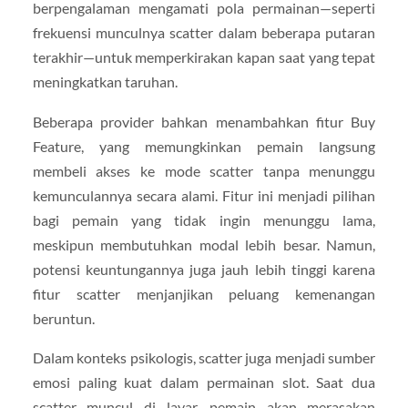
berpengalaman mengamati pola permainan—seperti
frekuensi munculnya scatter dalam beberapa putaran
terakhir—untuk memperkirakan kapan saat yang tepat
meningkatkan taruhan.
Beberapa provider bahkan menambahkan fitur Buy
Feature, yang memungkinkan pemain langsung
membeli akses ke mode scatter tanpa menunggu
kemunculannya secara alami. Fitur ini menjadi pilihan
bagi pemain yang tidak ingin menunggu lama,
meskipun membutuhkan modal lebih besar. Namun,
potensi keuntungannya juga jauh lebih tinggi karena
fitur scatter menjanjikan peluang kemenangan
beruntun.
Dalam konteks psikologis, scatter juga menjadi sumber
emosi paling kuat dalam permainan slot. Saat dua
scatter muncul di layar, pemain akan merasakan