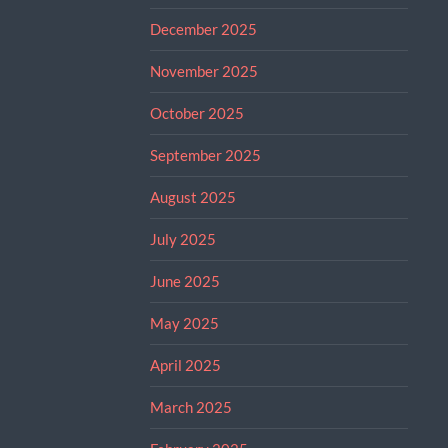
December 2025
November 2025
October 2025
September 2025
August 2025
July 2025
June 2025
May 2025
April 2025
March 2025