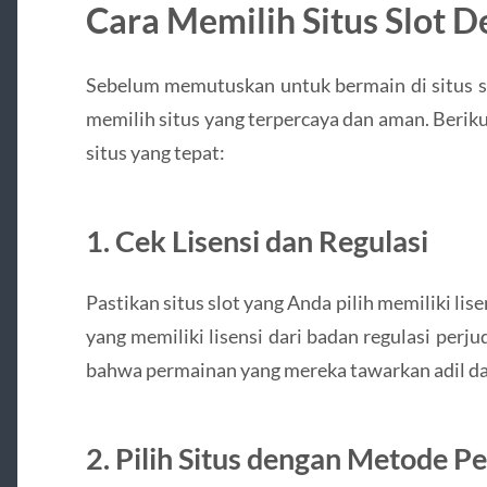
Cara Memilih Situs Slot 
Sebelum memutuskan untuk bermain di situs sl
memilih situs yang terpercaya dan aman. Berik
situs yang tepat:
1. Cek Lisensi dan Regulasi
Pastikan situs slot yang Anda pilih memiliki lise
yang memiliki lisensi dari badan regulasi per
bahwa permainan yang mereka tawarkan adil d
2. Pilih Situs dengan Metode 