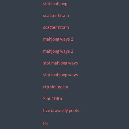
slot mahjong
scatter hitam
scatter hitam
mahjong ways 2
mahjong ways 2
slot mahjong ways
slot mahjong ways
rtp slot gacor
Slot 10Rb
live draw sdy pools
pg