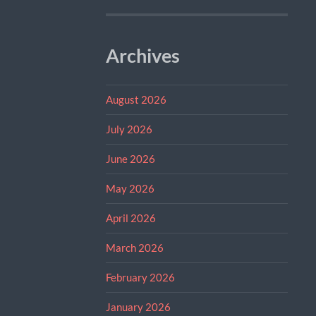
Archives
August 2026
July 2026
June 2026
May 2026
April 2026
March 2026
February 2026
January 2026