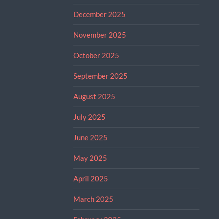
December 2025
November 2025
October 2025
September 2025
August 2025
July 2025
June 2025
May 2025
April 2025
March 2025