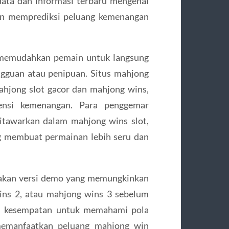
data dan informasi terbaru mengenai
ain memprediksi peluang kemenangan
a memudahkan pemain untuk langsung
gguan atau penipuan. Situs mahjong
ahjong slot gacor dan mahjong wins,
ensi kemenangan. Para penggemar
ditawarkan dalam mahjong wins slot,
g membuat permainan lebih seru dan
diakan versi demo yang memungkinkan
ns 2, atau mahjong wins 3 sebelum
an kesempatan untuk memahami pola
 memanfaatkan peluang mahjong win