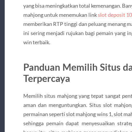
yang bisa meningkatkan total kemenangan. Ban
mahjong untuk menemukan link
slot deposit 1
memberikan RTP tinggi dan peluang menang mak
ini sering menjadi rujukan bagi pemain yang 
win terbaik.
Panduan Memilih Situs da
Terpercaya
Memilih situs mahjong yang tepat sangat pen
aman dan menguntungkan. Situs slot mahjon
permainan seperti slot mahjong wins 1, slot ma
sehingga pemain dapat menyesuaikan strate