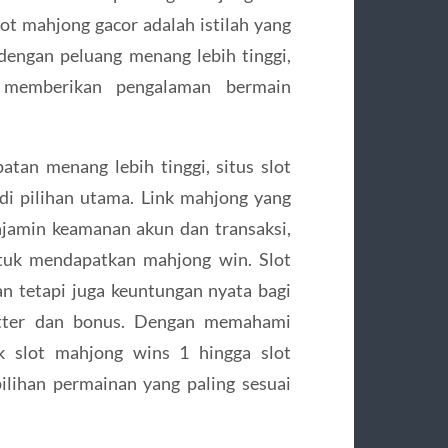
lot mahjong gacor adalah istilah yang
dengan peluang menang lebih tinggi,
 memberikan pengalaman bermain
tan menang lebih tinggi, situs slot
i pilihan utama. Link mahjong yang
jamin keamanan akun dan transaksi,
ntuk mendapatkan mahjong win. Slot
 tetapi juga keuntungan nyata bagi
atter dan bonus. Dengan memahami
uk slot mahjong wins 1 hingga slot
lihan permainan yang paling sesuai