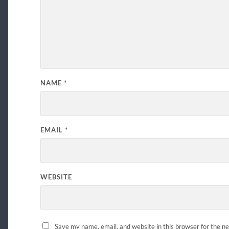
NAME
*
EMAIL
*
WEBSITE
Save my name, email, and website in this browser for the n