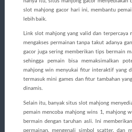
hanya itu, situs mahjong gacor menyediakan 
slot mahjong gacor hari ini, membantu pem
lebih baik.
Link slot mahjong yang valid dan terpercay
mengakses permainan tanpa takut adanya gan
gacor juga sering memberikan tips bermain m
sehingga pemain bisa memaksimalkan pot
mahjong win menyukai fitur interaktif yang 
termasuk mini games dan fitur tambahan yan
dinamis.
Selain itu, banyak situs slot mahjong menye
pemain mencoba mahjong wins 1, mahjong wi
bermain dengan taruhan asli. Ini memberik
permainan, mengenali simbol scatter, dan