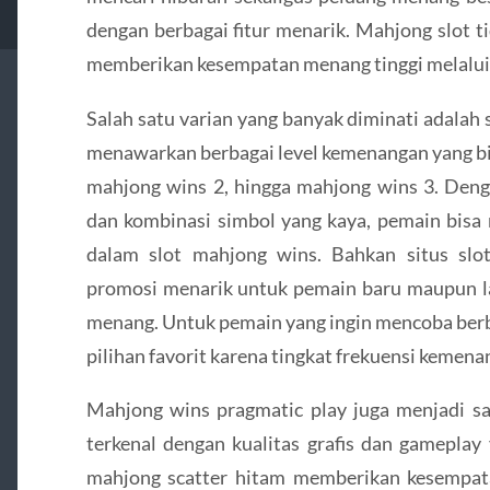
dengan berbagai fitur menarik. Mahjong slot 
memberikan kesempatan menang tinggi melalui f
Salah satu varian yang banyak diminati adalah
menawarkan berbagai level kemenangan yang bis
mahjong wins 2, hingga mahjong wins 3. Den
dan kombinasi simbol yang kaya, pemain bisa
dalam slot mahjong wins. Bahkan situs sl
promosi menarik untuk pemain baru maupun l
menang. Untuk pemain yang ingin mencoba berba
pilihan favorit karena tingkat frekuensi kemenan
Mahjong wins pragmatic play juga menjadi sal
terkenal dengan kualitas grafis dan gameplay 
mahjong scatter hitam memberikan kesempat