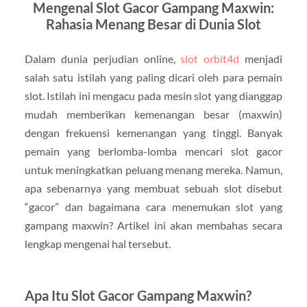
Mengenal Slot Gacor Gampang Maxwin:
Rahasia Menang Besar di Dunia Slot
Dalam dunia perjudian online,
slot orbit4d
menjadi
salah satu istilah yang paling dicari oleh para pemain
slot. Istilah ini mengacu pada mesin slot yang dianggap
mudah memberikan kemenangan besar (maxwin)
dengan frekuensi kemenangan yang tinggi. Banyak
pemain yang berlomba-lomba mencari slot gacor
untuk meningkatkan peluang menang mereka. Namun,
apa sebenarnya yang membuat sebuah slot disebut
“gacor” dan bagaimana cara menemukan slot yang
gampang maxwin? Artikel ini akan membahas secara
lengkap mengenai hal tersebut.
Apa Itu Slot Gacor Gampang Maxwin?