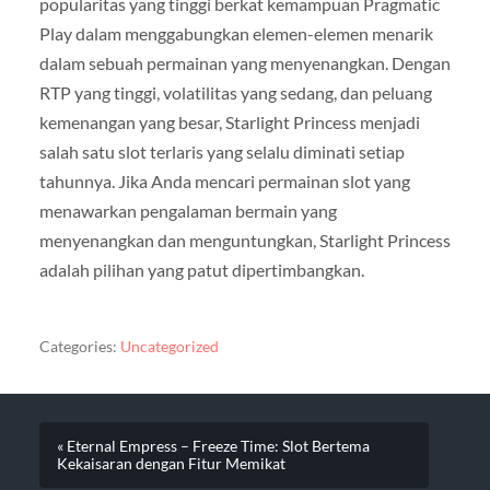
popularitas yang tinggi berkat kemampuan Pragmatic
Play dalam menggabungkan elemen-elemen menarik
dalam sebuah permainan yang menyenangkan. Dengan
RTP yang tinggi, volatilitas yang sedang, dan peluang
kemenangan yang besar, Starlight Princess menjadi
salah satu slot terlaris yang selalu diminati setiap
tahunnya. Jika Anda mencari permainan slot yang
menawarkan pengalaman bermain yang
menyenangkan dan menguntungkan, Starlight Princess
adalah pilihan yang patut dipertimbangkan.
Categories:
Uncategorized
« Eternal Empress – Freeze Time: Slot Bertema
Kekaisaran dengan Fitur Memikat