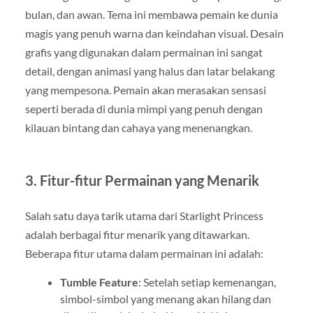
bulan, dan awan. Tema ini membawa pemain ke dunia
magis yang penuh warna dan keindahan visual. Desain
grafis yang digunakan dalam permainan ini sangat
detail, dengan animasi yang halus dan latar belakang
yang mempesona. Pemain akan merasakan sensasi
seperti berada di dunia mimpi yang penuh dengan
kilauan bintang dan cahaya yang menenangkan.
3.
Fitur-fitur Permainan yang Menarik
Salah satu daya tarik utama dari Starlight Princess
adalah berbagai fitur menarik yang ditawarkan.
Beberapa fitur utama dalam permainan ini adalah:
Tumble Feature
: Setelah setiap kemenangan,
simbol-simbol yang menang akan hilang dan