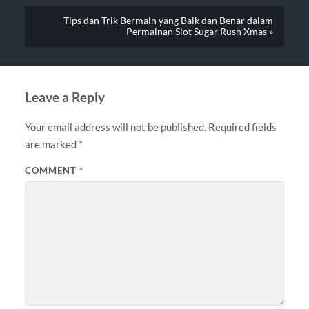
Tips dan Trik Bermain yang Baik dan Benar dalam
Permainan Slot Sugar Rush Xmas »
Leave a Reply
Your email address will not be published.
Required fields
are marked
*
COMMENT
*