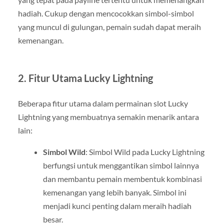
hadiah. Cukup dengan mencocokkan simbol-simbol
yang muncul di gulungan, pemain sudah dapat meraih
kemenangan.
2.
Fitur Utama Lucky Lightning
Beberapa fitur utama dalam permainan slot Lucky
Lightning yang membuatnya semakin menarik antara
lain:
Simbol Wild
: Simbol Wild pada Lucky Lightning
berfungsi untuk menggantikan simbol lainnya
dan membantu pemain membentuk kombinasi
kemenangan yang lebih banyak. Simbol ini
menjadi kunci penting dalam meraih hadiah
besar.