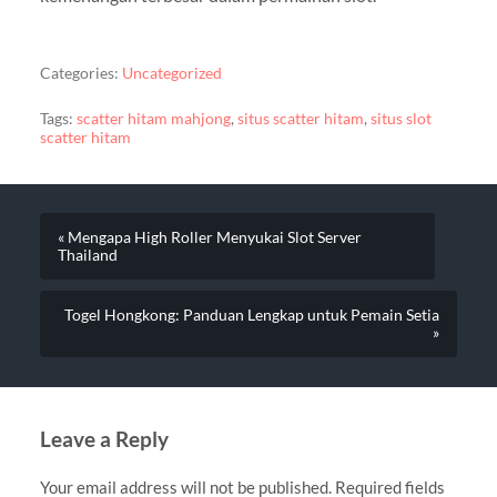
Categories:
Uncategorized
Tags:
scatter hitam mahjong
,
situs scatter hitam
,
situs slot
scatter hitam
« Mengapa High Roller Menyukai Slot Server
Thailand
Togel Hongkong: Panduan Lengkap untuk Pemain Setia
»
Leave a Reply
Your email address will not be published.
Required fields