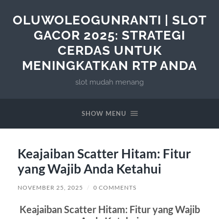
OLUWOLEOGUNRANTI | SLOT
GACOR 2025: STRATEGI
CERDAS UNTUK
MENINGKATKAN RTP ANDA
slot mudah menang
SHOW MENU
Keajaiban Scatter Hitam: Fitur
yang Wajib Anda Ketahui
NOVEMBER 25, 2025
/
0 COMMENTS
Keajaiban Scatter Hitam: Fitur yang Wajib