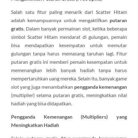
Salah satu fitur paling menarik dari Scatter Hitam
adalah kemampuannya untuk mengaktifkan
putaran
gratis
. Dalam banyak permainan slot, ketika beberapa
simbol Scatter Hitam mendarat di gulungan, pemain
bisa mendapatkan kesempatan untuk memutar
gulungan tanpa harus memasang taruhan lagi. Fitur
putaran gratis ini memberi pemain kesempatan untuk
memenangkan lebih banyak hadiah tanpa harus
mempertaruhkan uang mereka. Selain itu, banyak game
slot yang juga menambahkan
pengganda kemenangan
(multiplier) selama putaran gratis, meningkatkan nilai
hadiah yang bisa didapatkan.
Pengganda Kemenangan (Multipliers) yang
Meningkatkan Hadiah