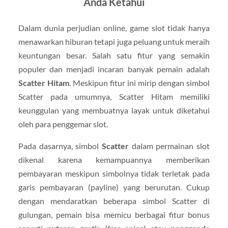
Anda Ketahui
Dalam dunia perjudian online, game slot tidak hanya
menawarkan hiburan tetapi juga peluang untuk meraih
keuntungan besar. Salah satu fitur yang semakin
populer dan menjadi incaran banyak pemain adalah
Scatter Hitam
. Meskipun fitur ini mirip dengan simbol
Scatter pada umumnya, Scatter Hitam memiliki
keunggulan yang membuatnya layak untuk diketahui
oleh para penggemar slot.
Pada dasarnya, simbol
Scatter
dalam permainan slot
dikenal karena kemampuannya memberikan
pembayaran meskipun simbolnya tidak terletak pada
garis pembayaran (payline) yang berurutan. Cukup
dengan mendaratkan beberapa simbol Scatter di
gulungan, pemain bisa memicu berbagai fitur bonus