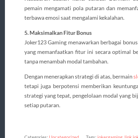
pemain mengamati pola putaran dan memanfa
terbawa emosi saat mengalami kekalahan.
5. Maksimalkan Fitur Bonus
Joker123 Gaming menawarkan berbagai bonus se
yang memanfaatkan fitur ini secara optimal 
tanpa menambah modal tambahan.
Dengan menerapkan strategi di atas, bermain
s
tetapi juga berpotensi memberikan keuntunga
strategi yang tepat, pengelolaan modal yang b
setiap putaran.
Categories:
Uncategorized
Tags:
jokergaming
,
link j