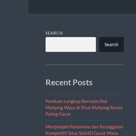
SEARCH
Search
Recent Posts
Panduan Lengkap Bermain Slot
Mahjong Ways di Situs Mahjong Resmi
Paling Gacor
Menjelajahi Fenomena dan Keunggulan
Kompetitif Situs Slot4D Gacor Masa