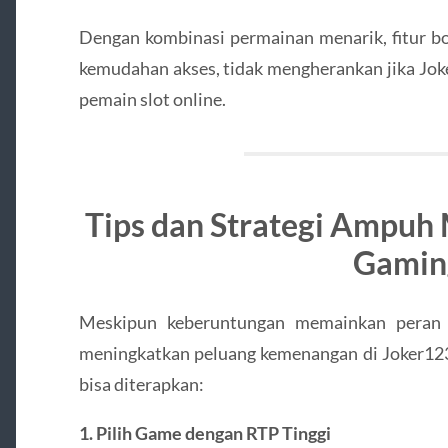
Dengan kombinasi permainan menarik, fitur b
kemudahan akses, tidak mengherankan jika Jok
pemain slot online.
Tips dan Strategi Ampuh
Gamin
Meskipun keberuntungan memainkan peran p
meningkatkan peluang kemenangan di Joker123
bisa diterapkan:
1. Pilih Game dengan RTP Tinggi