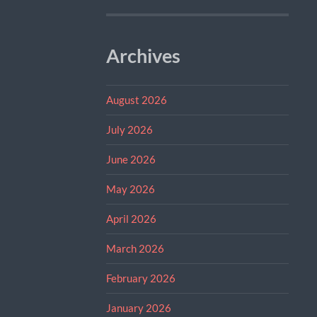
Archives
August 2026
July 2026
June 2026
May 2026
April 2026
March 2026
February 2026
January 2026