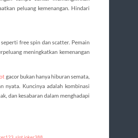
atkan peluang kemenangan. Hindari
perti free spin dan scatter. Pemain
berpeluang meningkatkan kemenangan
lot
gacor bukan hanya hiburan semata,
n nyata. Kuncinya adalah kombinasi
ijak, dan kesabaran dalam menghadapi
oker123
,
slot joker388