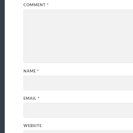
COMMENT
*
NAME
*
EMAIL
*
WEBSITE