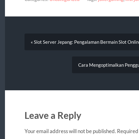
« Slot Server Jepang: Pengalaman Bermain Slot Onl
Cara Mengoptimalkan Penggu
Leave a Reply
Your email address will not be published.
Required 