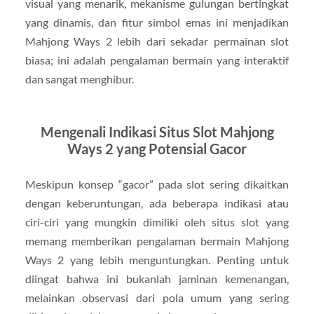
visual yang menarik, mekanisme gulungan bertingkat
yang dinamis, dan fitur simbol emas ini menjadikan
Mahjong Ways 2 lebih dari sekadar permainan slot
biasa; ini adalah pengalaman bermain yang interaktif
dan sangat menghibur.
Mengenali Indikasi Situs Slot Mahjong
Ways 2 yang Potensial Gacor
Meskipun konsep “gacor” pada slot sering dikaitkan
dengan keberuntungan, ada beberapa indikasi atau
ciri-ciri yang mungkin dimiliki oleh situs slot yang
memang memberikan pengalaman bermain Mahjong
Ways 2 yang lebih menguntungkan. Penting untuk
diingat bahwa ini bukanlah jaminan kemenangan,
melainkan observasi dari pola umum yang sering