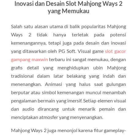
Inovasi dan Desain Slot Mahjong Ways 2
yang Memukau
Salah satu alasan utama di balik popularitas Mahjong
Ways 2 tidak hanya terletak pada potensi
kemenangannya, tetapi juga pada desain dan inovasi
yang ditawarkan oleh PG Soft. Visual game
slot gacor
gampang maxwin
terbaru ini sangat memukau, dengan
grafis detail yang menghidupkan ubin Mahjong
tradisional dalam latar belakang yang indah dan
menenangkan. Animasi yang halus saat gulungan
berputar atau simbol kemenangan muncul menambah
pengalaman bermain yang imersif. Setiap elemen visual
dan audio dirancang untuk menarik pemain dan
menciptakan atmosfer yang menyenangkan.
Mahjong Ways 2 juga menonjol karena fitur gameplay-