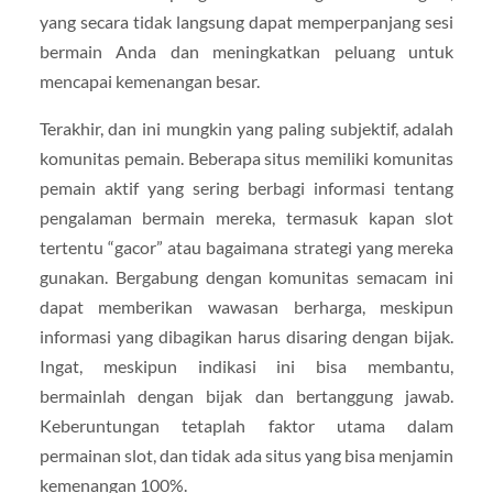
yang secara tidak langsung dapat memperpanjang sesi
bermain Anda dan meningkatkan peluang untuk
mencapai kemenangan besar.
Terakhir, dan ini mungkin yang paling subjektif, adalah
komunitas pemain. Beberapa situs memiliki komunitas
pemain aktif yang sering berbagi informasi tentang
pengalaman bermain mereka, termasuk kapan slot
tertentu “gacor” atau bagaimana strategi yang mereka
gunakan. Bergabung dengan komunitas semacam ini
dapat memberikan wawasan berharga, meskipun
informasi yang dibagikan harus disaring dengan bijak.
Ingat, meskipun indikasi ini bisa membantu,
bermainlah dengan bijak dan bertanggung jawab.
Keberuntungan tetaplah faktor utama dalam
permainan slot, dan tidak ada situs yang bisa menjamin
kemenangan 100%.