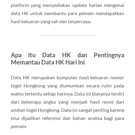
platform yang menyediakan update harian mengenai
data HK untuk membantu para pemain mendapatkan
hasil keluaran yang sah dan terpercaya.
Apa Itu Data HK dan Pentingnya
Memantau Data HK Hari Ini
Data HK merupakan kumpulan hasil keluaran nomor
togel Hongkong yang diumumkan secara rutin pada
waktu tertentu setiap harinya. Data ini biasanya terdiri
dari beberapa angka yang menjadi hasil resmi dari
undian togel Hongkong. Data ini sangat penting karena
bisa dijadikan referensi dan bahan analisa bagi para
pemain.