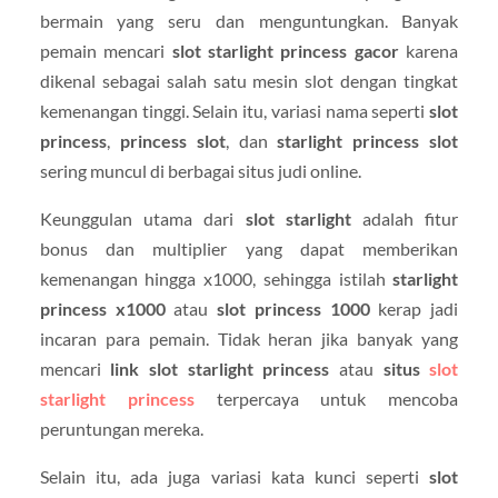
bermain yang seru dan menguntungkan. Banyak
pemain mencari
slot starlight princess gacor
karena
dikenal sebagai salah satu mesin slot dengan tingkat
kemenangan tinggi. Selain itu, variasi nama seperti
slot
princess
,
princess slot
, dan
starlight princess slot
sering muncul di berbagai situs judi online.
Keunggulan utama dari
slot starlight
adalah fitur
bonus dan multiplier yang dapat memberikan
kemenangan hingga x1000, sehingga istilah
starlight
princess x1000
atau
slot princess 1000
kerap jadi
incaran para pemain. Tidak heran jika banyak yang
mencari
link slot starlight princess
atau
situs
slot
starlight princess
terpercaya untuk mencoba
peruntungan mereka.
Selain itu, ada juga variasi kata kunci seperti
slot