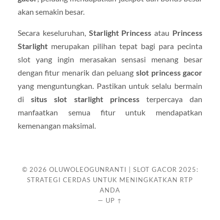
akan semakin besar.
Secara keseluruhan,
Starlight Princess
atau
Princess
Starlight
merupakan pilihan tepat bagi para pecinta
slot yang ingin merasakan sensasi menang besar
dengan fitur menarik dan peluang
slot princess gacor
yang menguntungkan. Pastikan untuk selalu bermain
di
situs slot starlight princess
terpercaya dan
manfaatkan semua fitur untuk mendapatkan
kemenangan maksimal.
© 2026
OLUWOLEOGUNRANTI | SLOT GACOR 2025:
STRATEGI CERDAS UNTUK MENINGKATKAN RTP
ANDA
—
UP ↑