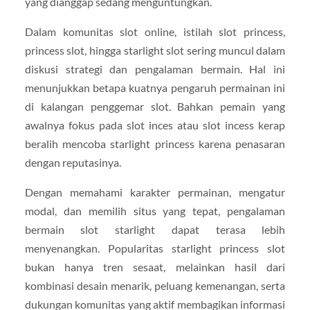
yang dianggap sedang menguntungkan.
Dalam komunitas slot online, istilah slot princess,
princess slot, hingga starlight slot sering muncul dalam
diskusi strategi dan pengalaman bermain. Hal ini
menunjukkan betapa kuatnya pengaruh permainan ini
di kalangan penggemar slot. Bahkan pemain yang
awalnya fokus pada slot inces atau slot incess kerap
beralih mencoba starlight princess karena penasaran
dengan reputasinya.
Dengan memahami karakter permainan, mengatur
modal, dan memilih situs yang tepat, pengalaman
bermain slot starlight dapat terasa lebih
menyenangkan. Popularitas starlight princess slot
bukan hanya tren sesaat, melainkan hasil dari
kombinasi desain menarik, peluang kemenangan, serta
dukungan komunitas yang aktif membagikan informasi