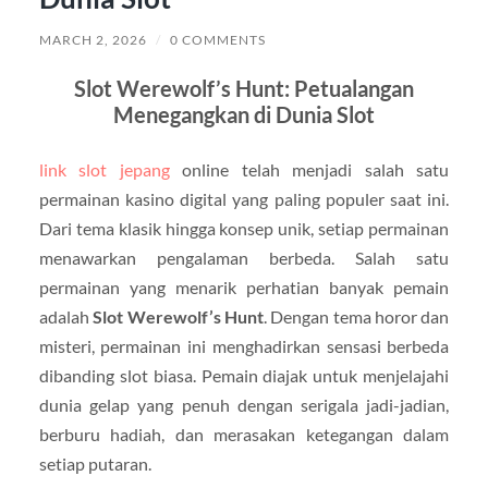
MARCH 2, 2026
/
0 COMMENTS
Slot Werewolf’s Hunt: Petualangan
Menegangkan di Dunia Slot
link slot jepang
online telah menjadi salah satu
permainan kasino digital yang paling populer saat ini.
Dari tema klasik hingga konsep unik, setiap permainan
menawarkan pengalaman berbeda. Salah satu
permainan yang menarik perhatian banyak pemain
adalah
Slot Werewolf’s Hunt
. Dengan tema horor dan
misteri, permainan ini menghadirkan sensasi berbeda
dibanding slot biasa. Pemain diajak untuk menjelajahi
dunia gelap yang penuh dengan serigala jadi-jadian,
berburu hadiah, dan merasakan ketegangan dalam
setiap putaran.