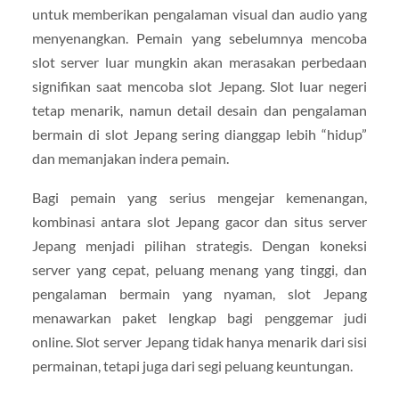
untuk memberikan pengalaman visual dan audio yang
menyenangkan. Pemain yang sebelumnya mencoba
slot server luar mungkin akan merasakan perbedaan
signifikan saat mencoba slot Jepang. Slot luar negeri
tetap menarik, namun detail desain dan pengalaman
bermain di slot Jepang sering dianggap lebih “hidup”
dan memanjakan indera pemain.
Bagi pemain yang serius mengejar kemenangan,
kombinasi antara slot Jepang gacor dan situs server
Jepang menjadi pilihan strategis. Dengan koneksi
server yang cepat, peluang menang yang tinggi, dan
pengalaman bermain yang nyaman, slot Jepang
menawarkan paket lengkap bagi penggemar judi
online. Slot server Jepang tidak hanya menarik dari sisi
permainan, tetapi juga dari segi peluang keuntungan.