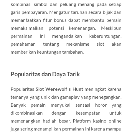
kombinasi simbol dan peluang menang pada setiap
garis pembayaran. Mengatur taruhan secara bijak dan
memanfaatkan fitur bonus dapat membantu pemain
memaksimalkan potensi kemenangan. Meskipun
permainan ini mengandalkan keberuntungan,
pemahaman tentang mekanisme slot akan
memberikan keuntungan tambahan.
Popularitas dan Daya Tarik
Popularitas
Slot Werewolf’s Hunt
meningkat karena
temanya yang unik dan gameplay yang menegangkan.
Banyak pemain menyukai sensasi horor yang
dikombinasikan dengan kesempatan untuk
memenangkan hadiah besar. Platform kasino online
juga sering menampilkan permainan ini karena mampu