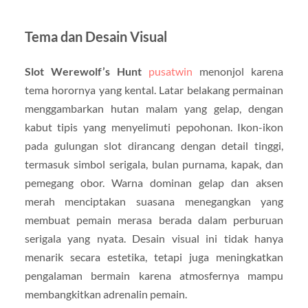
Tema dan Desain Visual
Slot Werewolf’s Hunt
pusatwin
menonjol karena
tema horornya yang kental. Latar belakang permainan
menggambarkan hutan malam yang gelap, dengan
kabut tipis yang menyelimuti pepohonan. Ikon-ikon
pada gulungan slot dirancang dengan detail tinggi,
termasuk simbol serigala, bulan purnama, kapak, dan
pemegang obor. Warna dominan gelap dan aksen
merah menciptakan suasana menegangkan yang
membuat pemain merasa berada dalam perburuan
serigala yang nyata. Desain visual ini tidak hanya
menarik secara estetika, tetapi juga meningkatkan
pengalaman bermain karena atmosfernya mampu
membangkitkan adrenalin pemain.