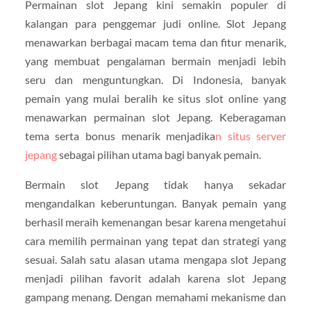
Permainan slot Jepang kini semakin populer di
kalangan para penggemar judi online. Slot Jepang
menawarkan berbagai macam tema dan fitur menarik,
yang membuat pengalaman bermain menjadi lebih
seru dan menguntungkan. Di Indonesia, banyak
pemain yang mulai beralih ke situs slot online yang
menawarkan permainan slot Jepang. Keberagaman
tema serta bonus menarik menjadika
n
situs server
jepang
sebagai pilihan utama bagi banyak pemain.
Bermain slot Jepang tidak hanya sekadar
mengandalkan keberuntungan. Banyak pemain yang
berhasil meraih kemenangan besar karena mengetahui
cara memilih permainan yang tepat dan strategi yang
sesuai. Salah satu alasan utama mengapa slot Jepang
menjadi pilihan favorit adalah karena slot Jepang
gampang menang. Dengan memahami mekanisme dan