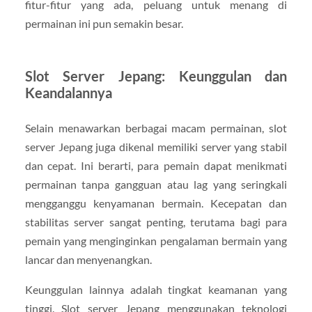
fitur-fitur yang ada, peluang untuk menang di
permainan ini pun semakin besar.
Slot Server Jepang: Keunggulan dan
Keandalannya
Selain menawarkan berbagai macam permainan, slot
server Jepang juga dikenal memiliki server yang stabil
dan cepat. Ini berarti, para pemain dapat menikmati
permainan tanpa gangguan atau lag yang seringkali
mengganggu kenyamanan bermain. Kecepatan dan
stabilitas server sangat penting, terutama bagi para
pemain yang menginginkan pengalaman bermain yang
lancar dan menyenangkan.
Keunggulan lainnya adalah tingkat keamanan yang
tinggi. Slot server Jepang menggunakan teknologi