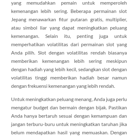
yang memudahkan pemain untuk memperoleh
kemenangan lebih sering. Beberapa permainan slot
Jepang menawarkan fitur putaran gratis, multiplier,
atau simbol liar yang dapat meningkatkan peluang
kemenangan. Selain itu, penting juga untuk
memperhatikan volatilitas dari permainan slot yang
Anda pilih. Slot dengan volatilitas rendah biasanya
memberikan kemenangan lebih sering meskipun
dengan hadiah yang lebih kecil, sedangkan slot dengan
volatilitas tinggi memberikan hadiah besar namun
dengan frekuensi kemenangan yang lebih rendah.
Untuk meningkatkan peluang menang, Anda juga perlu
mengatur budget dan bermain dengan bijak. Pastikan
Anda hanya bertaruh sesuai dengan kemampuan dan
jangan terburu-buru untuk meningkatkan taruhan jika
belum mendapatkan hasil yang memuaskan. Dengan