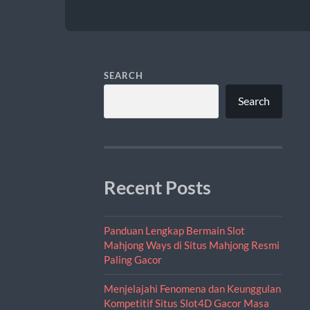
SEARCH
Search
Recent Posts
Panduan Lengkap Bermain Slot
Mahjong Ways di Situs Mahjong Resmi
Paling Gacor
Menjelajahi Fenomena dan Keunggulan
Kompetitif Situs Slot4D Gacor Masa