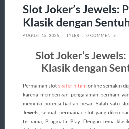
Slot Joker’s Jewels: 
Klasik dengan Sentu
AUGUST 15, 2025
/
TYLER
/
0 COMMENTS
Slot Joker’s Jewels
Klasik dengan Se
Permainan slot
skater hitam
online semakin dig
karena memberikan pengalaman bermain yan
memiliki potensi hadiah besar. Salah satu s
Jewels
, sebuah permainan slot yang dikemba
ternama, Pragmatic Play. Dengan tema klasik