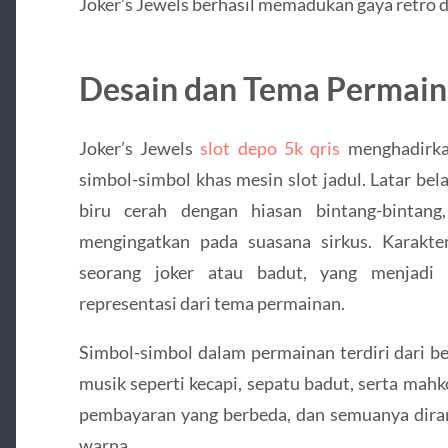
Joker’s Jewels berhasil memadukan gaya retro
Desain dan Tema Permai
Joker’s Jewels
slot depo 5k qris
menghadirkan
simbol-simbol khas mesin slot jadul. Latar b
biru cerah dengan hiasan bintang-bintang
mengingatkan pada suasana sirkus. Karakte
seorang joker atau badut, yang menjadi 
representasi dari tema permainan.
Simbol-simbol dalam permainan terdiri dari b
musik seperti kecapi, sepatu badut, serta mahko
pembayaran yang berbeda, dan semuanya diran
warna.