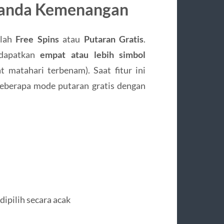
ganda Kemenangan
alah
Free Spins
atau
Putaran Gratis
.
ndapatkan
empat atau lebih simbol
 matahari terbenam). Saat fitur ini
 beberapa mode putaran gratis dengan
dipilih secara acak