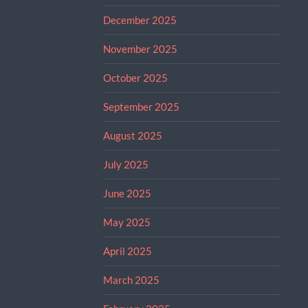
December 2025
November 2025
October 2025
September 2025
August 2025
July 2025
June 2025
May 2025
April 2025
March 2025