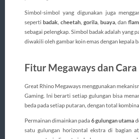
Simbol-simbol yang digunakan juga mengga
seperti
badak
,
cheetah
,
gorila
,
buaya
, dan
flam
sebagai pelengkap. Simbol badak adalah yang p
diwakili oleh gambar koin emas dengan kepala b
Fitur Megaways dan Cara
Great Rhino Megaways menggunakan mekani
Gaming. Ini berarti setiap gulungan bisa men
beda pada setiap putaran, dengan total kombina
Permainan dimainkan pada
6 gulungan utama
d
satu gulungan horizontal ekstra di bagian a