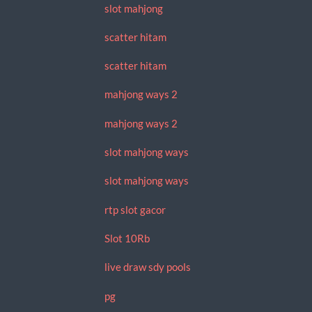
slot mahjong
scatter hitam
scatter hitam
mahjong ways 2
mahjong ways 2
slot mahjong ways
slot mahjong ways
rtp slot gacor
Slot 10Rb
live draw sdy pools
pg