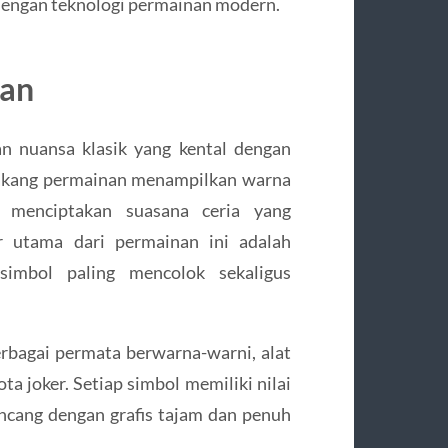
 dengan teknologi permainan modern.
nan
 nuansa klasik yang kental dengan
elakang permainan menampilkan warna
, menciptakan suasana ceria yang
r utama dari permainan ini adalah
simbol paling mencolok sekaligus
erbagai permata berwarna-warni, alat
ta joker. Setiap simbol memiliki nilai
cang dengan grafis tajam dan penuh