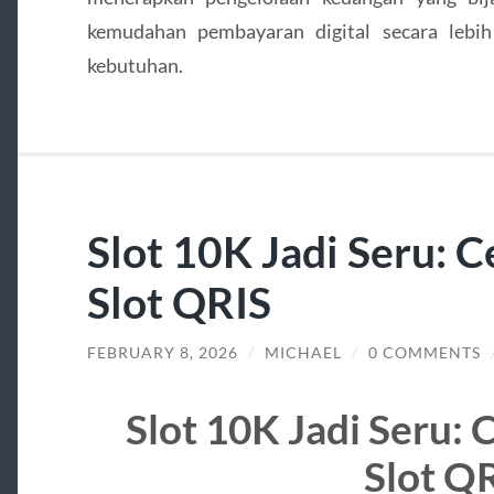
kemudahan pembayaran digital secara lebih
kebutuhan.
Slot 10K Jadi Seru: C
Slot QRIS
FEBRUARY 8, 2026
/
MICHAEL
/
0 COMMENTS
Slot 10K Jadi Seru: 
Slot Q