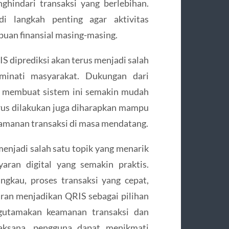
hindari transaksi yang berlebihan.
di langkah penting agar aktivitas
puan finansial masing-masing.
S diprediksi akan terus menjadi salah
inati masyarakat. Dukungan dari
l membuat sistem ini semakin mudah
erus dilakukan juga diharapkan mampu
amanan transaksi di masa mendatang.
menjadi salah satu topik yang menarik
ran digital yang semakin praktis.
ngkau, proses transaksi yang cepat,
aran menjadikan QRIS sebagai pilihan
gutamakan keamanan transaksi dan
aksana, pengguna dapat menikmati