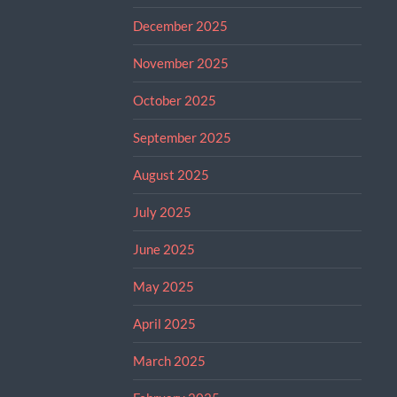
December 2025
November 2025
October 2025
September 2025
August 2025
July 2025
June 2025
May 2025
April 2025
March 2025