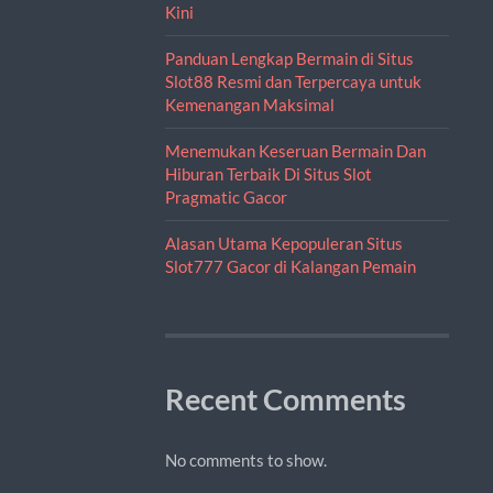
Kini
Panduan Lengkap Bermain di Situs
Slot88 Resmi dan Terpercaya untuk
Kemenangan Maksimal
Menemukan Keseruan Bermain Dan
Hiburan Terbaik Di Situs Slot
Pragmatic Gacor
Alasan Utama Kepopuleran Situs
Slot777 Gacor di Kalangan Pemain
Recent Comments
No comments to show.