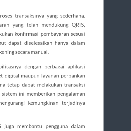
roses transaksinya yang sederhana.
aran yang telah mendukung QRIS,
kukan konfirmasi pembayaran sesuai
but dapat diselesaikan hanya dalam
kening secara manual.
ilitasnya dengan berbagai aplikasi
t digital maupun layanan perbankan
na tetap dapat melakukan transaksi
 sistem ini memberikan pengalaman
engurangi kemungkinan terjadinya
S juga membantu pengguna dalam