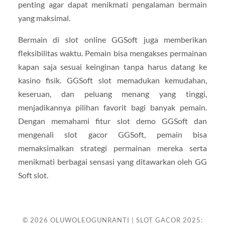
penting agar dapat menikmati pengalaman bermain
yang maksimal.
Bermain di slot online GGSoft juga memberikan
fleksibilitas waktu. Pemain bisa mengakses permainan
kapan saja sesuai keinginan tanpa harus datang ke
kasino fisik. GGSoft slot memadukan kemudahan,
keseruan, dan peluang menang yang tinggi,
menjadikannya pilihan favorit bagi banyak pemain.
Dengan memahami fitur slot demo GGSoft dan
mengenali slot gacor GGSoft, pemain bisa
memaksimalkan strategi permainan mereka serta
menikmati berbagai sensasi yang ditawarkan oleh GG
Soft slot.
© 2026
OLUWOLEOGUNRANTI | SLOT GACOR 2025: