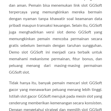
dan aman. Pemain bisa menemukan link slot GGSoft
terpercaya yang memungkinkan mereka bermain
dengan nyaman tanpa khawatir soal keamanan data
pribadi maupun transaksi keuangan. Selain itu, GGSoft
juga menghadirkan versi slot demo GGSoft yang
memungkinkan pemain mencoba permainan secara
gratis sebelum bermain dengan taruhan sungguhan.
Demo slot GGSoft ini menjadi cara terbaik untuk
memahami mekanisme permainan, fitur bonus, dan
peluang menang dari masing-masing permainan
GGSoft slot.
Tidak hanya itu, banyak pemain mencari slot GGSoft
gacor yang menawarkan peluang menang lebih tinggi.
Istilah slot gacor GGSoft merujuk pada mesin slot yang
cenderung memberikan kemenangan secara konsisten.
Dengan mengetahui strategi dan memilih slot GGSoft