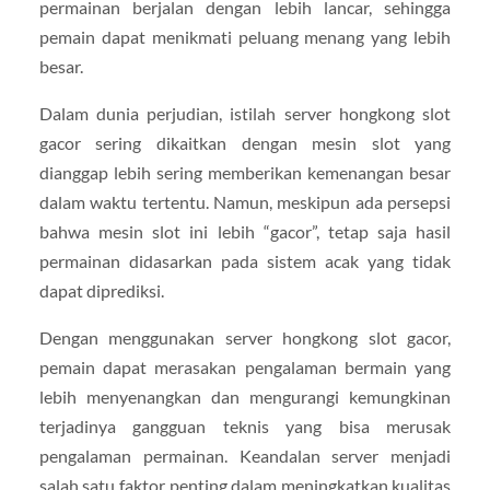
permainan berjalan dengan lebih lancar, sehingga
pemain dapat menikmati peluang menang yang lebih
besar.
Dalam dunia perjudian, istilah server hongkong slot
gacor sering dikaitkan dengan mesin slot yang
dianggap lebih sering memberikan kemenangan besar
dalam waktu tertentu. Namun, meskipun ada persepsi
bahwa mesin slot ini lebih “gacor”, tetap saja hasil
permainan didasarkan pada sistem acak yang tidak
dapat diprediksi.
Dengan menggunakan server hongkong slot gacor,
pemain dapat merasakan pengalaman bermain yang
lebih menyenangkan dan mengurangi kemungkinan
terjadinya gangguan teknis yang bisa merusak
pengalaman permainan. Keandalan server menjadi
salah satu faktor penting dalam meningkatkan kualitas