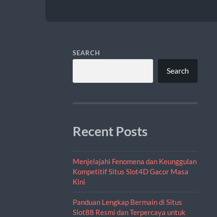
SEARCH
Search
Recent Posts
Menjelajahi Fenomena dan Keunggulan
Kompetitif Situs Slot4D Gacor Masa
Kini
Panduan Lengkap Bermain di Situs
Slot88 Resmi dan Terpercaya untuk