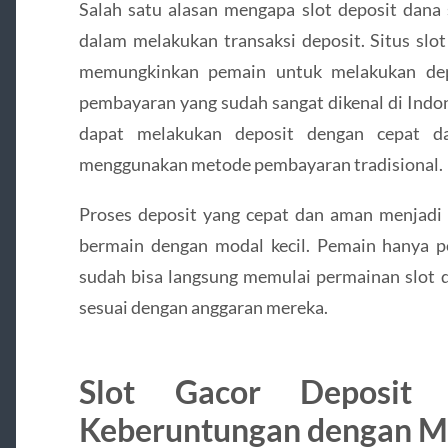
Salah satu alasan mengapa slot deposit dana
dalam melakukan transaksi deposit. Situs slo
memungkinkan pemain untuk melakukan dep
pembayaran yang sudah sangat dikenal di Indo
dapat melakukan deposit dengan cepat da
menggunakan metode pembayaran tradisional.
Proses deposit yang cepat dan aman menjadi 
bermain dengan modal kecil. Pemain hanya p
sudah bisa langsung memulai permainan slot d
sesuai dengan anggaran mereka.
Slot Gacor Deposit
Keberuntungan dengan M