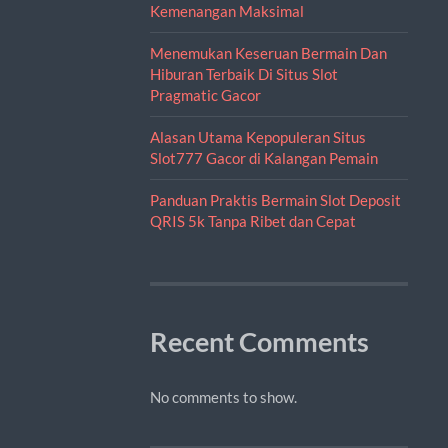
Kemenangan Maksimal
Menemukan Keseruan Bermain Dan
Hiburan Terbaik Di Situs Slot
Pragmatic Gacor
Alasan Utama Kepopuleran Situs
Slot777 Gacor di Kalangan Pemain
Panduan Praktis Bermain Slot Deposit
QRIS 5k Tanpa Ribet dan Cepat
Recent Comments
No comments to show.