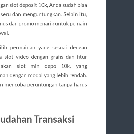
gan slot deposit 10k, Anda sudah bisa
 seru dan menguntungkan. Selain itu,
onus dan promo menarik untuk pemain
wal.
lih permainan yang sesuai dengan
a slot video dengan grafis dan fitur
diakan slot min depo 10k, yang
an dengan modal yang lebih rendah.
gin mencoba peruntungan tanpa harus
mudahan Transaksi