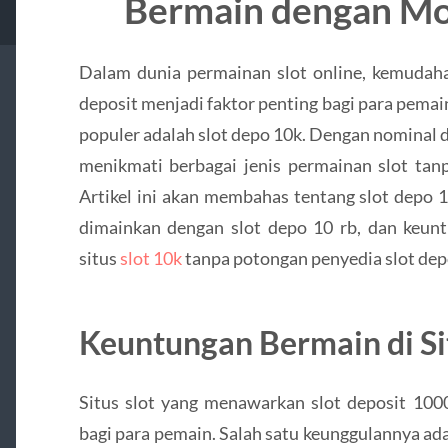
Bermain dengan Mo
Dalam dunia permainan slot online, kemudaha
deposit menjadi faktor penting bagi para pemain
populer adalah slot depo 10k. Dengan nominal 
menikmati berbagai jenis permainan slot tan
Artikel ini akan membahas tentang slot depo 1
dimainkan dengan slot depo 10 rb, dan keunt
situs
slot 10k
tanpa potongan
penyedia slot depo
Keuntungan Bermain di Si
Situs slot yang menawarkan slot deposit 10
bagi para pemain. Salah satu keunggulannya ad