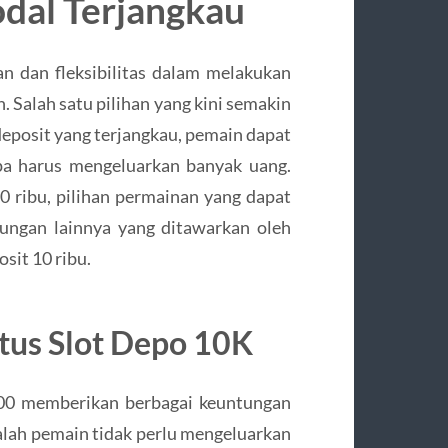
dal Terjangkau
n dan fleksibilitas dalam melakukan
. Salah satu pilihan yang kini semakin
deposit yang terjangkau, pemain dapat
pa harus mengeluarkan banyak uang.
0 ribu, pilihan permainan yang dapat
ungan lainnya yang ditawarkan oleh
sit 10 ribu.
tus Slot Depo 10K
000 memberikan berbagai keuntungan
alah pemain tidak perlu mengeluarkan