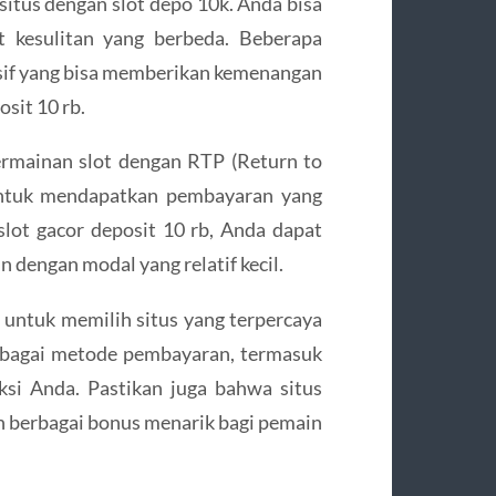
 situs dengan slot depo 10k. Anda bisa
t kesulitan yang berbeda. Beberapa
esif yang bisa memberikan kemenangan
sit 10 rb.
ermainan slot dengan RTP (Return to
untuk mendapatkan pembayaran yang
slot gacor deposit 10 rb, Anda dapat
engan modal yang relatif kecil.
untuk memilih situs yang terpercaya
rbagai metode pembayaran, termasuk
si Anda. Pastikan juga bahwa situs
n berbagai bonus menarik bagi pemain