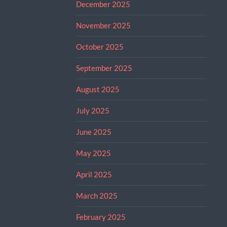
December 2025
November 2025
October 2025
September 2025
August 2025
July 2025
June 2025
May 2025
April 2025
March 2025
February 2025