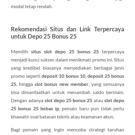
modal tetap rendah.
Rekomendasi Situs dan Link Terpercaya
untuk Depo 25 Bonus 25
Memilih
situs slot depo 25 bonus 25
terpercaya
menjadi kunci sukses dalam menikmati promo ini. Situs
yang kredibel biasanya menyediakan berbagai jenis
promo seperti
deposit 10 bonus 10
,
deposit 25 bonus
25
, hingga
slot bonus new member
, yang semuanya
bisa dimanfaatkan untuk menambah saldo bermain.
Dengan adanya
slot depo 25 bonus 25
atau
slot depo
25 bonus 25 bebas ip
, pemain baru pun tidak perlu
khawatir soal batasan teknis atau keamanan akun.
Bagi pemain yang ingin mencoba strategi taruhan