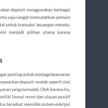
ukan deposit menggunakan berbagai
 tentu saja sangat memudahkan pemain
tal untuk transaksi keuangan mereka.
kini menjadi pilihan utama karena
a
ngat penting untuk menjaga keamanan
nawarkan deposit rendah seperti slot
anan yang memadai. Oleh karena itu,
iliki lisensi resmi dan ulasan positif
itus tersebut memiliki sistem enkripsi