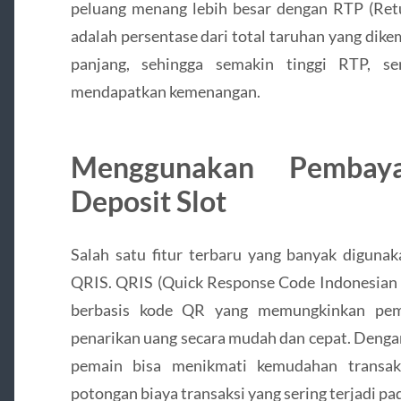
peluang menang lebih besar dengan RTP (Retur
adalah persentase dari total taruhan yang dik
panjang, sehingga semakin tinggi RTP, s
mendapatkan kemenangan.
Menggunakan Pembay
Deposit Slot
Salah satu fitur terbaru yang banyak digunaka
QRIS. QRIS (Quick Response Code Indonesian 
berbasis kode QR yang memungkinkan pem
penarikan uang secara mudah dan cepat. Denga
pemain bisa menikmati kemudahan transak
potongan biaya transaksi yang sering terjadi p