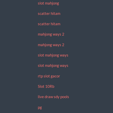
slot mahjong
scatter hitam
scatter hitam
mahjong ways 2
mahjong ways 2
slot mahjong ways
slot mahjong ways
rtp slot gacor
Slot 10Rb
live draw sdy pools
pg