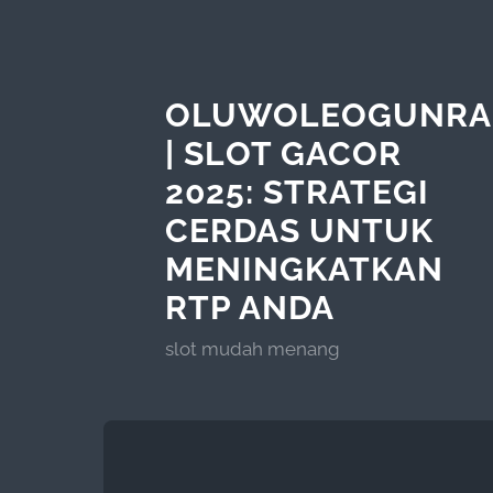
OLUWOLEOGUNRA
| SLOT GACOR
2025: STRATEGI
CERDAS UNTUK
MENINGKATKAN
RTP ANDA
slot mudah menang