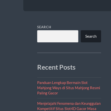
SEARCH
Search
Recent Posts
Panduan Lengkap Bermain Slot
Mahjong Ways di Situs Mahjong Resmi
Paling Gacor
Menjelajahi Fenomena dan Keunggulan
Kompetitif Situs Slot4D Gacor Masa