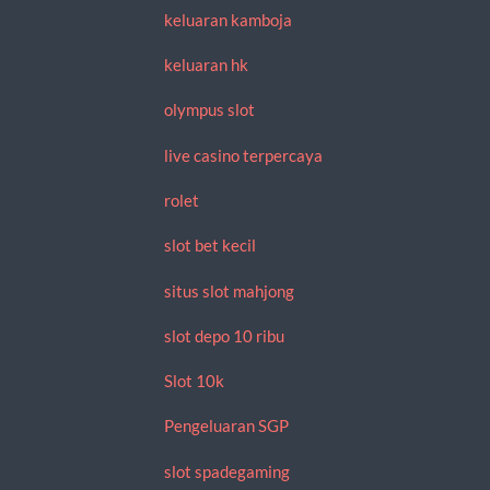
keluaran kamboja
keluaran hk
olympus slot
live casino terpercaya
rolet
slot bet kecil
situs slot mahjong
slot depo 10 ribu
Slot 10k
Pengeluaran SGP
slot spadegaming