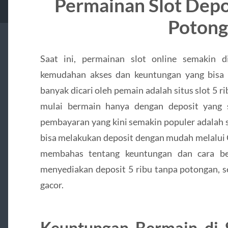
Permainan Slot Depo
Poton
Saat ini, permainan slot online semakin 
kemudahan akses dan keuntungan yang bisa d
banyak dicari oleh pemain adalah situs slot 5
mulai bermain hanya dengan deposit yang s
pembayaran yang kini semakin populer adalah 
bisa melakukan deposit dengan mudah melalui Q
membahas tentang keuntungan dan cara b
menyediakan deposit 5 ribu tanpa potongan, s
gacor.
Keuntungan Bermain di S