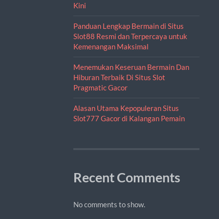
Kini
Panduan Lengkap Bermain di Situs
Slot88 Resmi dan Terpercaya untuk
Kemenangan Maksimal
Menemukan Keseruan Bermain Dan
Hiburan Terbaik Di Situs Slot
Pragmatic Gacor
Alasan Utama Kepopuleran Situs
Slot777 Gacor di Kalangan Pemain
Recent Comments
No comments to show.