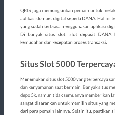
QRIS juga memungkinkan pemain untuk melak
aplikasi dompet digital seperti DANA. Hal ini
yang sudah terbiasa menggunakan aplikasi digi
Di banyak situs slot, slot deposit DANA 
kemudahan dan kecepatan proses transaksi.
Situs Slot 5000 Terpercay
Menemukan situs slot 5000 yang terpercaya sa
dan kenyamanan saat bermain. Banyak situs me
depo 5k, namun tidak semuanya memberikan lay
sangat disarankan untuk memilih situs yang mem
dari para pemain lainnya. Selain itu, pastikan s