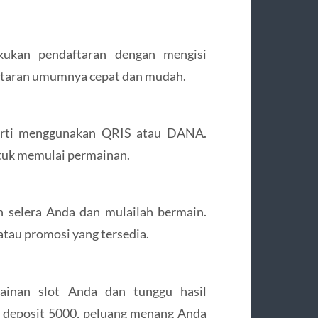
akukan pendaftaran dengan mengisi
aftaran umumnya cepat dan mudah.
perti menggunakan QRIS atau DANA.
tuk memulai permainan.
n selera Anda dan mulailah bermain.
tau promosi yang tersedia.
ainan slot Anda dan tunggu hasil
 deposit 5000, peluang menang Anda