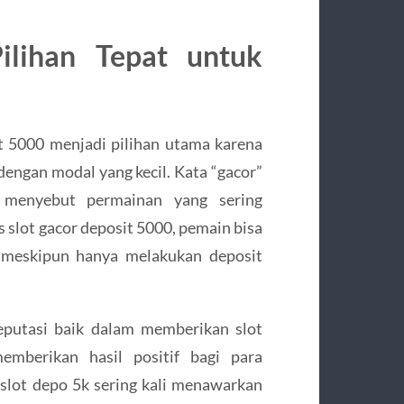
ilihan Tepat untuk
it 5000 menjadi pilihan utama karena
ngan modal yang kecil. Kata “gacor”
 menyebut permainan yang sering
slot gacor deposit 5000, pemain bisa
, meskipun hanya melakukan deposit
eputasi baik dalam memberikan slot
memberikan hasil positif bagi para
 slot depo 5k sering kali menawarkan