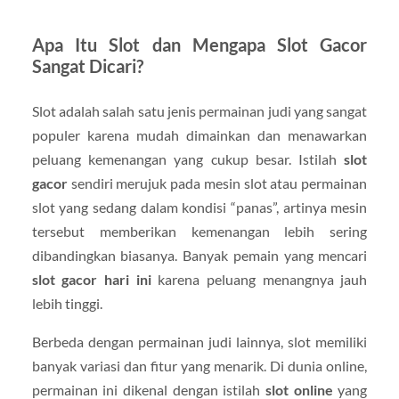
Apa Itu Slot dan Mengapa Slot Gacor
Sangat Dicari?
Slot adalah salah satu jenis permainan judi yang sangat
populer karena mudah dimainkan dan menawarkan
peluang kemenangan yang cukup besar. Istilah
slot
gacor
sendiri merujuk pada mesin slot atau permainan
slot yang sedang dalam kondisi “panas”, artinya mesin
tersebut memberikan kemenangan lebih sering
dibandingkan biasanya. Banyak pemain yang mencari
slot gacor hari ini
karena peluang menangnya jauh
lebih tinggi.
Berbeda dengan permainan judi lainnya, slot memiliki
banyak variasi dan fitur yang menarik. Di dunia online,
permainan ini dikenal dengan istilah
slot online
yang