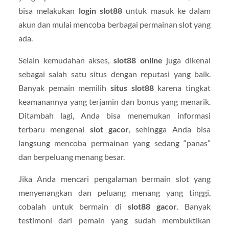
bisa melakukan
login slot88
untuk masuk ke dalam
akun dan mulai mencoba berbagai permainan slot yang
ada.
Selain kemudahan akses,
slot88 online
juga dikenal
sebagai salah satu situs dengan reputasi yang baik.
Banyak pemain memilih
situs slot88
karena tingkat
keamanannya yang terjamin dan bonus yang menarik.
Ditambah lagi, Anda bisa menemukan informasi
terbaru mengenai
slot gacor
, sehingga Anda bisa
langsung mencoba permainan yang sedang “panas”
dan berpeluang menang besar.
Jika Anda mencari pengalaman bermain slot yang
menyenangkan dan peluang menang yang tinggi,
cobalah untuk bermain di
slot88 gacor
. Banyak
testimoni dari pemain yang sudah membuktikan