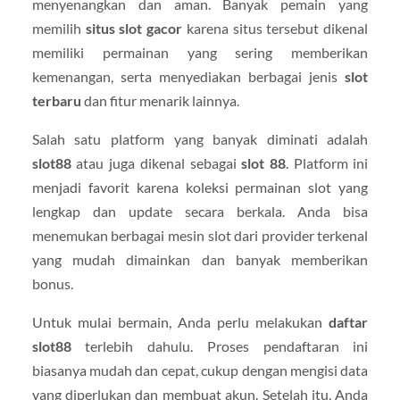
menyenangkan dan aman. Banyak pemain yang
memilih
situs slot gacor
karena situs tersebut dikenal
memiliki permainan yang sering memberikan
kemenangan, serta menyediakan berbagai jenis
slot
terbaru
dan fitur menarik lainnya.
Salah satu platform yang banyak diminati adalah
slot88
atau juga dikenal sebagai
slot 88
. Platform ini
menjadi favorit karena koleksi permainan slot yang
lengkap dan update secara berkala. Anda bisa
menemukan berbagai mesin slot dari provider terkenal
yang mudah dimainkan dan banyak memberikan
bonus.
Untuk mulai bermain, Anda perlu melakukan
daftar
slot88
terlebih dahulu. Proses pendaftaran ini
biasanya mudah dan cepat, cukup dengan mengisi data
yang diperlukan dan membuat akun. Setelah itu, Anda