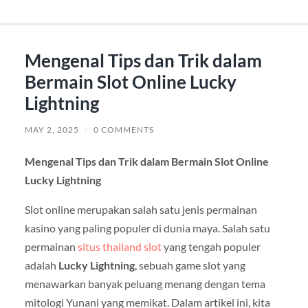
Mengenal Tips dan Trik dalam
Bermain Slot Online Lucky
Lightning
MAY 2, 2025
/
0 COMMENTS
Mengenal Tips dan Trik dalam Bermain Slot Online
Lucky Lightning
Slot online merupakan salah satu jenis permainan
kasino yang paling populer di dunia maya. Salah satu
permainan
situs thailand slot
yang tengah populer
adalah
Lucky Lightning
, sebuah game slot yang
menawarkan banyak peluang menang dengan tema
mitologi Yunani yang memikat. Dalam artikel ini, kita