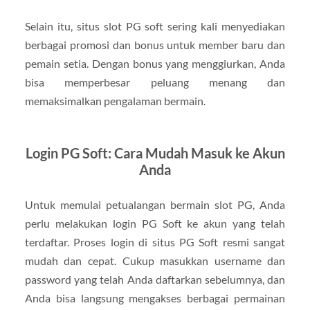
Selain itu, situs slot PG soft sering kali menyediakan
berbagai promosi dan bonus untuk member baru dan
pemain setia. Dengan bonus yang menggiurkan, Anda
bisa memperbesar peluang menang dan
memaksimalkan pengalaman bermain.
Login PG Soft: Cara Mudah Masuk ke Akun
Anda
Untuk memulai petualangan bermain slot PG, Anda
perlu melakukan login PG Soft ke akun yang telah
terdaftar. Proses login di situs PG Soft resmi sangat
mudah dan cepat. Cukup masukkan username dan
password yang telah Anda daftarkan sebelumnya, dan
Anda bisa langsung mengakses berbagai permainan