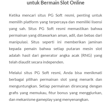
untuk Bermain Slot Online
Ketika mencari situs PG Soft resmi, penting untuk
memilih platform yang terpercaya dan memiliki lisensi
yang sah. Situs PG Soft resmi memastikan bahwa
permainan yang ditawarkan aman, adil, dan bebas dari
manipulasi. Situs seperti ini memberikan jaminan
kepada pemain bahwa setiap putaran mesin slot
adalah hasil dari generator angka acak (RNG) yang
telah diaudit secara independen.
Melalui situs PG Soft resmi, Anda bisa menikmati
berbagai pilihan permainan slot yang menarik dan
menguntungkan. Setiap permainan dirancang dengan
grafis yang memukau, fitur bonus yang menggiurkan,
dan mekanisme gameplay yang menyenangkan.