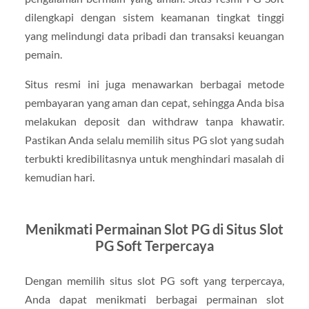
dilengkapi dengan sistem keamanan tingkat tinggi
yang melindungi data pribadi dan transaksi keuangan
pemain.
Situs resmi ini juga menawarkan berbagai metode
pembayaran yang aman dan cepat, sehingga Anda bisa
melakukan deposit dan withdraw tanpa khawatir.
Pastikan Anda selalu memilih situs PG slot yang sudah
terbukti kredibilitasnya untuk menghindari masalah di
kemudian hari.
Menikmati Permainan Slot PG di Situs Slot
PG Soft Terpercaya
Dengan memilih situs slot PG soft yang terpercaya,
Anda dapat menikmati berbagai permainan slot