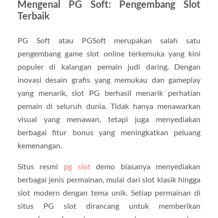
Mengenal PG Soft: Pengembang Slot
Terbaik
PG Soft atau PGSoft merupakan salah satu
pengembang game slot online terkemuka yang kini
populer di kalangan pemain judi daring. Dengan
inovasi desain grafis yang memukau dan gameplay
yang menarik, slot PG berhasil menarik perhatian
pemain di seluruh dunia. Tidak hanya menawarkan
visual yang menawan, tetapi juga menyediakan
berbagai fitur bonus yang meningkatkan peluang
kemenangan.
Situs resmi
pg slot
demo biasanya menyediakan
berbagai jenis permainan, mulai dari slot klasik hingga
slot modern dengan tema unik. Setiap permainan di
situs PG slot dirancang untuk memberikan