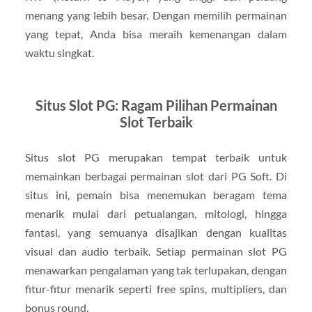
menang yang lebih besar. Dengan memilih permainan
yang tepat, Anda bisa meraih kemenangan dalam
waktu singkat.
Situs Slot PG: Ragam Pilihan Permainan
Slot Terbaik
Situs slot PG merupakan tempat terbaik untuk
memainkan berbagai permainan slot dari PG Soft. Di
situs ini, pemain bisa menemukan beragam tema
menarik mulai dari petualangan, mitologi, hingga
fantasi, yang semuanya disajikan dengan kualitas
visual dan audio terbaik. Setiap permainan slot PG
menawarkan pengalaman yang tak terlupakan, dengan
fitur-fitur menarik seperti free spins, multipliers, dan
bonus round.