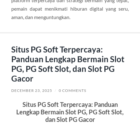
platform terpercaya dan strategi bermain yang tepat,
pemain dapat menikmati hiburan digital yang seru,
aman, dan menguntungkan.
Situs PG Soft Terpercaya:
Panduan Lengkap Bermain Slot
PG, PG Soft Slot, dan Slot PG
Gacor
DECEMBER 23, 2025
/
0 COMMENTS
Situs PG Soft Terpercaya: Panduan
Lengkap Bermain Slot PG, PG Soft Slot,
dan Slot PG Gacor