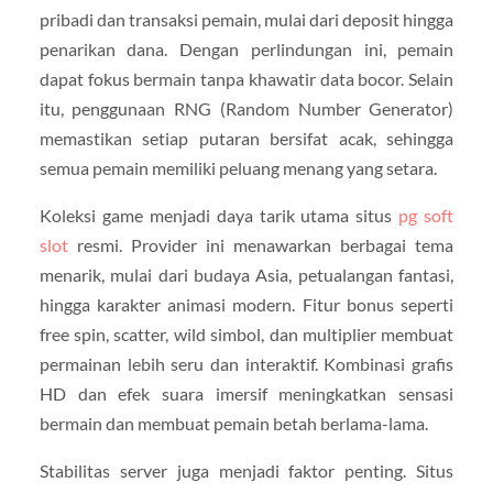
pribadi dan transaksi pemain, mulai dari deposit hingga
penarikan dana. Dengan perlindungan ini, pemain
dapat fokus bermain tanpa khawatir data bocor. Selain
itu, penggunaan RNG (Random Number Generator)
memastikan setiap putaran bersifat acak, sehingga
semua pemain memiliki peluang menang yang setara.
Koleksi game menjadi daya tarik utama situs
pg soft
slot
resmi. Provider ini menawarkan berbagai tema
menarik, mulai dari budaya Asia, petualangan fantasi,
hingga karakter animasi modern. Fitur bonus seperti
free spin, scatter, wild simbol, dan multiplier membuat
permainan lebih seru dan interaktif. Kombinasi grafis
HD dan efek suara imersif meningkatkan sensasi
bermain dan membuat pemain betah berlama-lama.
Stabilitas server juga menjadi faktor penting. Situs