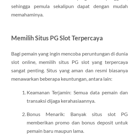
sehingga pemula sekalipun dapat dengan mudah
memahaminya.
Memilih Situs PG Slot Terpercaya
Bagi pemain yang ingin mencoba peruntungan di dunia
slot online, memilih situs PG slot yang terpercaya
sangat penting. Situs yang aman dan resmi biasanya
menawarkan beberapa keuntungan, antara lain:
Keamanan Terjamin: Semua data pemain dan
transaksi dijaga kerahasiaannya.
Bonus Menarik: Banyak situs slot PG
memberikan promo dan bonus deposit untuk
pemain baru maupun lama.