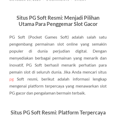
Situs PG Soft Resmi: Menjadi Pilihan
Utama Para Penggemar Slot Gacor
PG Soft (Pocket Games Soft) adalah salah satu
pengembang permainan slot online yang semakin
populer di dunia perjudian digital. Dengan
menyediakan berbagai permainan yang menarik dan
inovatif, PG Soft berhasil menarik perhatian para
pemain slot di seluruh dunia. Jika Anda mencari situs
pg
Soft resmi, berikut adalah informasi lengkap
mengenai platform terpercaya yang menawarkan slot
PG gacor dan pengalaman bermain terbaik.
Situs PG Soft Resmi: Platform Terpercaya