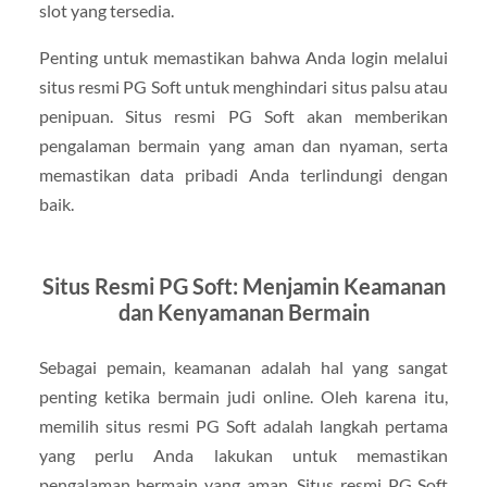
slot yang tersedia.
Penting untuk memastikan bahwa Anda login melalui
situs resmi PG Soft untuk menghindari situs palsu atau
penipuan. Situs resmi PG Soft akan memberikan
pengalaman bermain yang aman dan nyaman, serta
memastikan data pribadi Anda terlindungi dengan
baik.
Situs Resmi PG Soft: Menjamin Keamanan
dan Kenyamanan Bermain
Sebagai pemain, keamanan adalah hal yang sangat
penting ketika bermain judi online. Oleh karena itu,
memilih situs resmi PG Soft adalah langkah pertama
yang perlu Anda lakukan untuk memastikan
pengalaman bermain yang aman. Situs resmi PG Soft