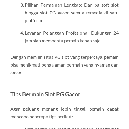
Pilihan Permainan Lengkap: Dari pg soft slot
hingga slot PG gacor, semua tersedia di satu
platform.
Layanan Pelanggan Profesional: Dukungan 24
jam siap membantu pemain kapan saja.
Dengan memilih situs PG slot yang terpercaya, pemain
bisa menikmati pengalaman bermain yang nyaman dan
aman.
Tips Bermain Slot PG Gacor
Agar peluang menang lebih tinggi, pemain dapat
mencoba beberapa tips berikut:
Pilih permainan yang sudah dikenal sebagai slot