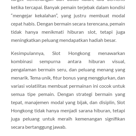
ketika tercapai. Banyak pemain terjebak dalam kondisi
“mengejar kekalahan”, yang justru membuat modal
cepat habis. Dengan bermain secara terencana, pemain
tidak hanya menikmati hiburan slot, tetapi juga
meningkatkan peluang mendapatkan hadiah besar.
Kesimpulannya, Slot Hongkong menawarkan
kombinasi sempurna antara hiburan visual,
pengalaman bermain seru, dan peluang menang yang
menarik. Tema unik, fitur bonus yang menggiurkan, dan
variasi volatilitas membuat permainan ini cocok untuk
semua tipe pemain. Dengan strategi bermain yang
tepat, manajemen modal yang bijak, dan disiplin, Slot
Hongkong tidak hanya menjadi sarana hiburan, tetapi
juga peluang untuk meraih kemenangan signifikan
secara bertanggung jawab.