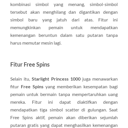
kombinasi simbol yang menang, simbol-simbol
tersebut akan menghilang dan digantikan dengan
simbol baru yang jatuh dari atas. Fitur ini
memungkinkan pemain untuk mendapatkan
kemenangan beruntun dalam satu putaran tanpa
harus memutar mesin lagi.
Fitur Free Spins
Selain itu,
Starlight Princess 1000
juga menawarkan
fitur
Free Spins
yang memberikan kesempatan bagi
pemain untuk bermain tanpa mempertaruhkan uang
mereka. Fitur ini dapat diaktifkan dengan
mendapatkan tiga simbol scatter di gulungan. Saat
Free Spins aktif, pemain akan diberikan sejumlah
putaran gratis yang dapat menghasilkan kemenangan