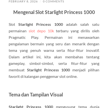
FEBRUARY 8, 2026
/
0 COMMENTS
Mengenal Slot Starlight Princess 1000
Slot
Starlight Princess 1000
adalah salah satu
permainan
slot depo 10k
terbaru yang dirilis oleh
Pragmatic Play. Permainan ini menawarkan
pengalaman bermain yang seru dan menarik dengan
tema yang penuh warna serta fitur-fitur inovatif.
Dalam artikel ini, kita akan membahas tentang
gameplay, simbol-simbol, serta fitur-fitur yang
membuat
Starlight Princess 1000
menjadi pilihan
favorit di kalangan penggemar slot online.
Tema dan Tampilan Visual
Starlight Princess 1000
mengusung tema dunia