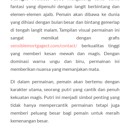
fantasi yang dipenuhi dengan langit berbintang dan
elemen-elemen ajaib. Pemain akan dibawa ke dunia
yang dihiasi dengan bulan besar dan bintang gemerlap
di tengah langit malam. Tampilan visual permainan ini
sangat memikat dengan grafis
sensiblemortgagect.com/contact/
berkualitas tinggi
yang memberi kesan mewah dan magis. Dengan
dominasi warna ungu dan biru, permainan ini
memberikan nuansa yang memanjakan mata.
Di dalam permainan, pemain akan bertemu dengan
karakter utama, seorang putri yang cantik dan penuh
kekuatan magis. Putri ini menjadi simbol penting yang
tidak hanya mempercantik permainan tetapi juga
memberi peluang besar bagi pemain untuk meraih
kemenangan besar.