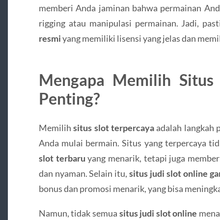
memberi Anda jaminan bahwa permainan Anda 
rigging atau manipulasi permainan. Jadi, pa
resmi
yang memiliki lisensi yang jelas dan memil
Mengapa Memilih Situs 
Penting?
Memilih
situs slot terpercaya
adalah langkah 
Anda mulai bermain. Situs yang terpercaya ti
slot terbaru
yang menarik, tetapi juga membe
dan nyaman. Selain itu,
situs judi slot online
bonus dan promosi menarik, yang bisa meningk
Namun, tidak semua
situs judi slot online
menaw