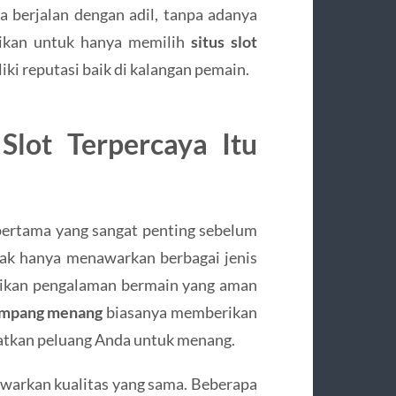
berjalan dengan adil, tanpa adanya
stikan untuk hanya memilih
situs slot
iki reputasi baik di kalangan pemain.
Slot Terpercaya Itu
pertama yang sangat penting sebelum
dak hanya menawarkan berbagai jenis
rikan pengalaman bermain yang aman
 gampang menang
biasanya memberikan
atkan peluang Anda untuk menang.
arkan kualitas yang sama. Beberapa