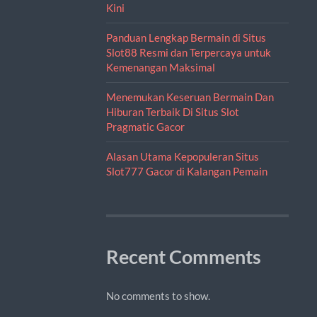
Kini
Panduan Lengkap Bermain di Situs
Slot88 Resmi dan Terpercaya untuk
Kemenangan Maksimal
Menemukan Keseruan Bermain Dan
Hiburan Terbaik Di Situs Slot
Pragmatic Gacor
Alasan Utama Kepopuleran Situs
Slot777 Gacor di Kalangan Pemain
Recent Comments
No comments to show.