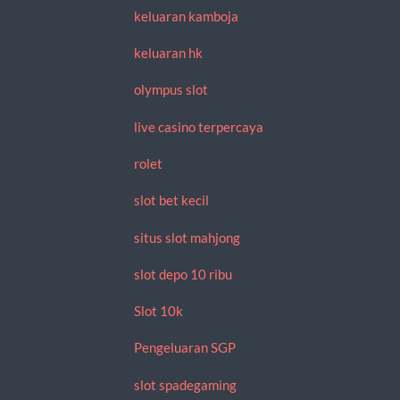
keluaran kamboja
keluaran hk
olympus slot
live casino terpercaya
rolet
slot bet kecil
situs slot mahjong
slot depo 10 ribu
Slot 10k
Pengeluaran SGP
slot spadegaming