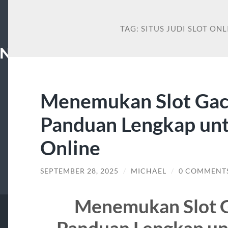
TAG:
SITUS JUDI SLOT ON
NTI
Menemukan Slot Gaco
Panduan Lengkap unt
Online
SEPTEMBER 28, 2025
/
MICHAEL
/
0 COMMENT
Menemukan Slot Ga
Panduan Lengkap un