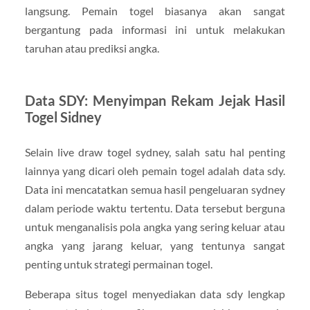
langsung. Pemain togel biasanya akan sangat
bergantung pada informasi ini untuk melakukan
taruhan atau prediksi angka.
Data SDY: Menyimpan Rekam Jejak Hasil
Togel Sidney
Selain live draw togel sydney, salah satu hal penting
lainnya yang dicari oleh pemain togel adalah data sdy.
Data ini mencatatkan semua hasil pengeluaran sydney
dalam periode waktu tertentu. Data tersebut berguna
untuk menganalisis pola angka yang sering keluar atau
angka yang jarang keluar, yang tentunya sangat
penting untuk strategi permainan togel.
Beberapa situs togel menyediakan data sdy lengkap