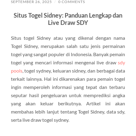
SEPTEMBER 26, 2025
/
0 COMMENTS
Situs Togel Sidney: Panduan Lengkap dan
Live Draw SDY
Situs togel Sidney atau yang dikenal dengan nama
Togel Sidney, merupakan salah satu jenis permainan
togel yang sangat populer di Indonesia. Banyak pemain
togel yang mencari informasi mengenai live draw
sdy
pools
, togel sydney, keluaran sidney, dan berbagai data
terkait lainnya. Hal ini dikarenakan para pemain togel
ingin memperoleh informasi yang tepat dan terbaru
seputar hasil pengeluaran untuk memprediksi angka
yang akan keluar berikutnya. Artikel ini akan
membahas lebih lanjut tentang Togel Sidney, data sdy,
serta live draw togel sydney.