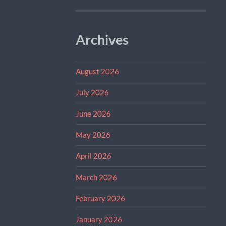
Archives
August 2026
July 2026
June 2026
May 2026
April 2026
March 2026
February 2026
January 2026