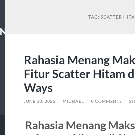
TAG:
SCATTER HIT
NTI
Rahasia Menang Mak
Fitur Scatter Hitam d
Ways
JUNE 30, 2026
/
MICHAEL
/
0 COMMENTS
/
ST
Rahasia Menang Maksi