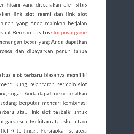
ter hitam
yang disediakan oleh
situs
nakan
link slot resmi
dan
link slot
ainan yang Anda mainkan berjalan
visual. Bermain di
situs
slot pusatgame
menangan besar yang Anda dapatkan
roses dan dibayarkan penuh tanpa
situs slot terbaru
biasanya memiliki
 mendukung kelancaran bermain
slot
yang ringan, Anda dapat meminimalkan
sedang berputar mencari kombinasi
erbaru
atau
link slot terbaik
untuk
ot gacor scatter hitam
atau
slot hitam
RTP) tertinggi. Persiapkan strategi