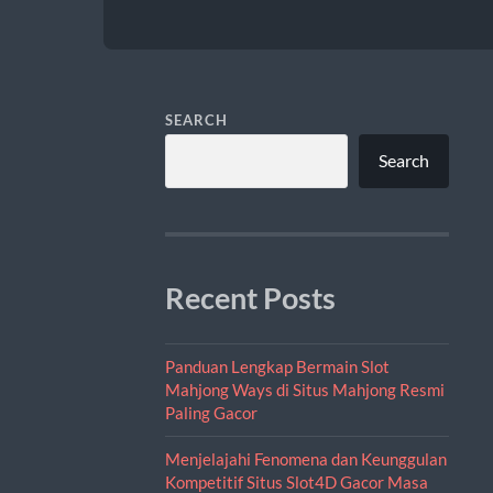
SEARCH
Search
Recent Posts
Panduan Lengkap Bermain Slot
Mahjong Ways di Situs Mahjong Resmi
Paling Gacor
Menjelajahi Fenomena dan Keunggulan
Kompetitif Situs Slot4D Gacor Masa