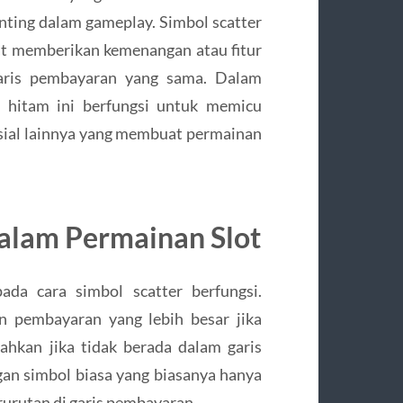
nting dalam gameplay. Simbol scatter
at memberikan kemenangan atau fitur
garis pembayaran yang sama. Dalam
r hitam ini berfungsi untuk memicu
pesial lainnya yang membuat permainan
alam Permainan Slot
ada cara simbol scatter berfungsi.
n pembayaran yang lebih besar jika
ahkan jika tidak berada dalam garis
an simbol biasa yang biasanya hanya
urutan di garis pembayaran.