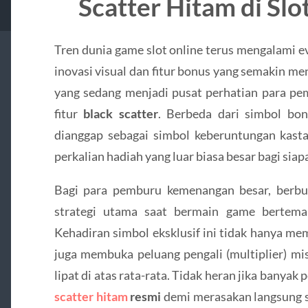
Scatter Hitam di Sl
Tren dunia game slot online terus mengalami 
inovasi visual dan fitur bonus yang semakin m
yang sedang menjadi pusat perhatian para pe
fitur
black scatter
. Berbeda dari simbol bo
dianggap sebagai simbol keberuntungan kas
perkalian hadiah yang luar biasa besar bagi sia
Bagi para pemburu kemenangan besar, berb
strategi utama saat bermain game bertema 
Kehadiran simbol eksklusif ini tidak hanya memi
juga membuka peluang pengali (multiplier) mist
lipat di atas rata-rata. Tidak heran jika banya
scatter hitam
resmi
demi merasakan langsung s