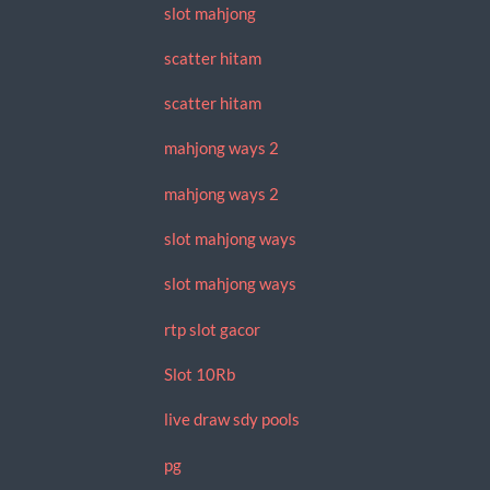
slot mahjong
scatter hitam
scatter hitam
mahjong ways 2
mahjong ways 2
slot mahjong ways
slot mahjong ways
rtp slot gacor
Slot 10Rb
live draw sdy pools
pg