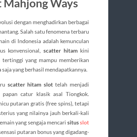
ot Mahjong Ways
evolusi dengan menghadirkan berbagai
enantang. Salah satu fenomena terbaru
main di Indonesia adalah kemunculan
nus konvensional,
scatter hitam
kini
ta tertinggi yang mampu memberikan
pa saja yang berhasil mendapatkannya.
uru
scatter hitam slot
telah menjadi
papan catur klasik asal Tiongkok.
cu putaran gratis (free spins), tetapi
erius yang nilainya jauh berkali-kali
k pemain yang sengaja mencari
situs
slot
ensasi putaran bonus yang digadang-