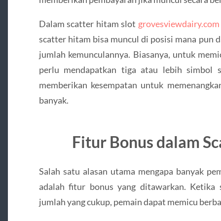
Dalam scatter hitam slot
grovesviewdairy.com
scatter hitam bisa muncul di posisi mana pun
jumlah kemunculannya. Biasanya, untuk memicu
perlu mendapatkan tiga atau lebih simbol sc
memberikan kesempatan untuk memenangkan 
banyak.
Fitur Bonus dalam Sc
Salah satu alasan utama mengapa banyak pem
adalah fitur bonus yang ditawarkan. Ketika
jumlah yang cukup, pemain dapat memicu berbaga