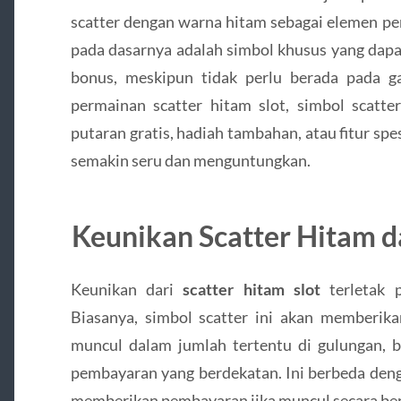
scatter dengan warna hitam sebagai elemen pe
pada dasarnya adalah simbol khusus yang dap
bonus, meskipun tidak perlu berada pada 
permainan scatter hitam slot, simbol scatte
putaran gratis, hadiah tambahan, atau fitur s
semakin seru dan menguntungkan.
Keunikan Scatter Hitam d
Keunikan dari
scatter hitam slot
terletak p
Biasanya, simbol scatter ini akan memberika
muncul dalam jumlah tertentu di gulungan, b
pembayaran yang berdekatan. Ini berbeda deng
memberikan pembayaran jika muncul secara ber