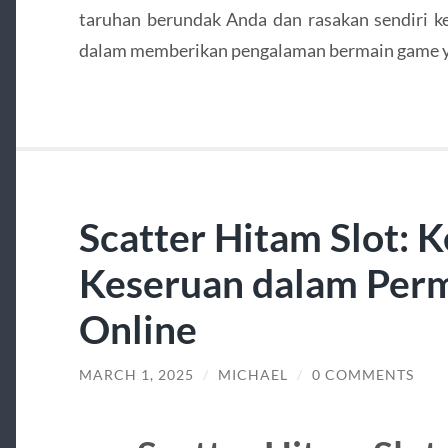
taruhan berundak Anda dan rasakan sendiri 
dalam memberikan pengalaman bermain game ya
Scatter Hitam Slot: 
Keseruan dalam Perm
Online
MARCH 1, 2025
/
MICHAEL
/
0 COMMENTS