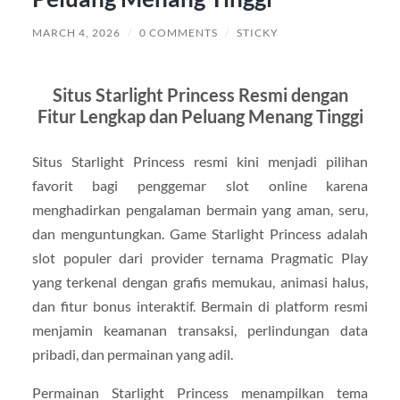
MARCH 4, 2026
/
0 COMMENTS
/
STICKY
Situs Starlight Princess Resmi dengan
Fitur Lengkap dan Peluang Menang Tinggi
Situs Starlight Princess resmi kini menjadi pilihan
favorit bagi penggemar slot online karena
menghadirkan pengalaman bermain yang aman, seru,
dan menguntungkan. Game Starlight Princess adalah
slot populer dari provider ternama
Pragmatic Play
yang terkenal dengan grafis memukau, animasi halus,
dan fitur bonus interaktif. Bermain di platform resmi
menjamin keamanan transaksi, perlindungan data
pribadi, dan permainan yang adil.
Permainan Starlight Princess menampilkan tema