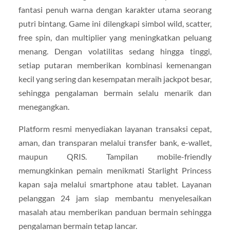
fantasi penuh warna dengan karakter utama seorang
putri bintang. Game ini dilengkapi simbol wild, scatter,
free spin, dan multiplier yang meningkatkan peluang
menang. Dengan volatilitas sedang hingga tinggi,
setiap putaran memberikan kombinasi kemenangan
kecil yang sering dan kesempatan meraih jackpot besar,
sehingga pengalaman bermain selalu menarik dan
menegangkan.
Platform resmi menyediakan layanan transaksi cepat,
aman, dan transparan melalui transfer bank, e-wallet,
maupun QRIS. Tampilan mobile-friendly
memungkinkan pemain menikmati Starlight Princess
kapan saja melalui smartphone atau tablet. Layanan
pelanggan 24 jam siap membantu menyelesaikan
masalah atau memberikan panduan bermain sehingga
pengalaman bermain tetap lancar.