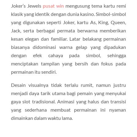
Joker’s Jewels
pusat win
mengusung tema kartu remi
klasik yang identik dengan dunia kasino. Simbol-simbol
yang digunakan seperti Joker, kartu As, King, Queen,
Jack, serta berbagai permata berwarna memberikan
kesan elegan dan familiar. Latar belakang permainan
biasanya didominasi warna gelap yang dipadukan
dengan efek cahaya pada simbol, sehingga
menciptakan tampilan yang bersih dan fokus pada
permainan itu sendiri.
Desain visualnya tidak terlalu rumit, namun justru
menjadi daya tarik utama bagi pemain yang menyukai
gaya slot tradisional. Animasi yang halus dan transisi
yang sederhana membuat permainan ini nyaman
dimainkan dalam waktu lama.