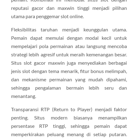
reputasi gacor dan maxwin tinggi menjadi pilihan
utama para penggemar slot online.
Fleksibilitas taruhan menjadi keunggulan utama.
Pemain dapat memulai dengan modal kecil untuk
mempelajari pola permainan atau langsung mencoba
strategi lebih agresif untuk meraih kemenangan besar.
Situs slot gacor maxwin juga menyediakan berbagai
jenis slot dengan tema menarik, fitur bonus melimpah,
dan mekanisme permainan yang mudah dipahami,
sehingga pengalaman bermain lebih seru dan
menantang.
Transparansi RTP (Return to Player) menjadi faktor
penting. Situs modern biasanya menampilkan
persentase RTP tinggi, sehingga pemain dapat
memperkirakan peluang menang di setiap putaran.