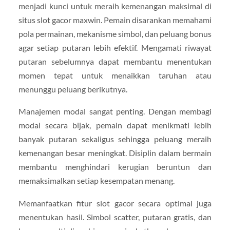
menjadi kunci untuk meraih kemenangan maksimal di
situs slot gacor maxwin. Pemain disarankan memahami
pola permainan, mekanisme simbol, dan peluang bonus
agar setiap putaran lebih efektif. Mengamati riwayat
putaran sebelumnya dapat membantu menentukan
momen tepat untuk menaikkan taruhan atau
menunggu peluang berikutnya.
Manajemen modal sangat penting. Dengan membagi
modal secara bijak, pemain dapat menikmati lebih
banyak putaran sekaligus sehingga peluang meraih
kemenangan besar meningkat. Disiplin dalam bermain
membantu menghindari kerugian beruntun dan
memaksimalkan setiap kesempatan menang.
Memanfaatkan fitur slot gacor secara optimal juga
menentukan hasil. Simbol scatter, putaran gratis, dan