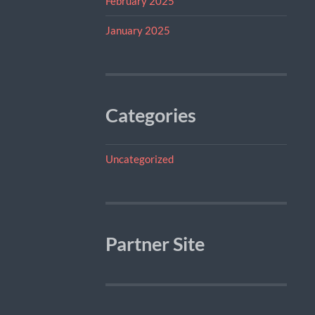
February 2025
January 2025
Categories
Uncategorized
Partner Site