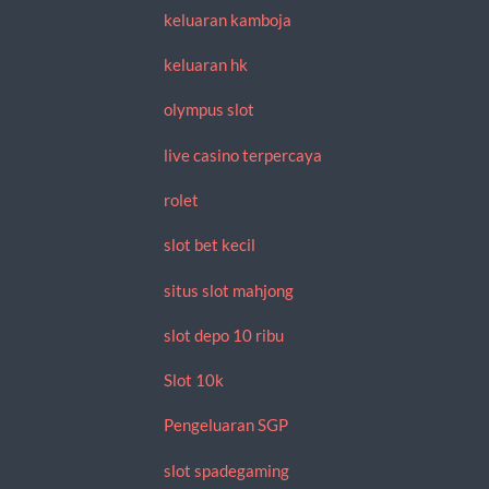
keluaran kamboja
keluaran hk
olympus slot
live casino terpercaya
rolet
slot bet kecil
situs slot mahjong
slot depo 10 ribu
Slot 10k
Pengeluaran SGP
slot spadegaming