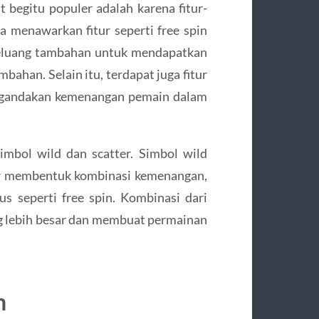
 begitu populer adalah karena fitur-
 menawarkan fitur seperti free spin
peluang tambahan untuk mendapatkan
han. Selain itu, terdapat juga fitur
atgandakan kemenangan pemain dalam
imbol wild dan scatter. Simbol wild
ar membentuk kombinasi kemenangan,
s seperti free spin. Kombinasi dari
ng lebih besar dan membuat permainan
h