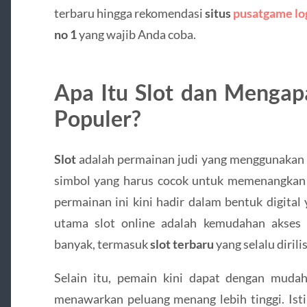
terbaru hingga rekomendasi
situs
pusatgame lo
no 1
yang wajib Anda coba.
Apa Itu Slot dan Mengapa
Populer?
Slot
adalah permainan judi yang menggunakan 
simbol yang harus cocok untuk memenangkan 
permainan ini kini hadir dalam bentuk digital
utama slot online adalah kemudahan akses 
banyak, termasuk
slot terbaru
yang selalu dirili
Selain itu, pemain kini dapat dengan mu
menawarkan peluang menang lebih tinggi. Isti