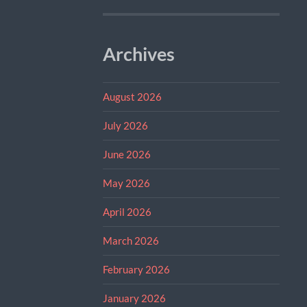
Archives
August 2026
July 2026
June 2026
May 2026
April 2026
March 2026
February 2026
January 2026