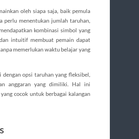
ainkan oleh siapa saja, baik pemula
 perlu menentukan jumlah taruhan,
mendapatkan kombinasi simbol yang
dan intuitif membuat pemain dapat
tanpa memerlukan waktu belajar yang
pi dengan opsi taruhan yang fleksibel,
n anggaran yang dimiliki. Hal ini
 yang cocok untuk berbagai kalangan
s