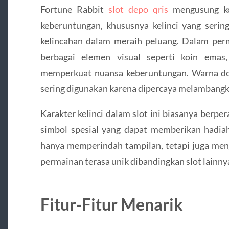
Fortune Rabbit
slot depo qris
mengusung kon
keberuntungan, khususnya kelinci yang seri
kelincahan dalam meraih peluang. Dalam pe
berbagai elemen visual seperti koin emas
memperkuat nuansa keberuntungan. Warna do
sering digunakan karena dipercaya melambangk
Karakter kelinci dalam slot ini biasanya berp
simbol spesial yang dapat memberikan hadiah 
hanya memperindah tampilan, tetapi juga men
permainan terasa unik dibandingkan slot lainny
Fitur-Fitur Menarik