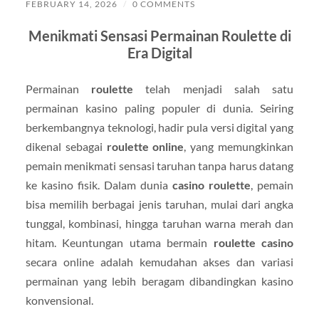
FEBRUARY 14, 2026
/
0 COMMENTS
Menikmati Sensasi Permainan Roulette di
Era Digital
Permainan
roulette
telah menjadi salah satu
permainan kasino paling populer di dunia. Seiring
berkembangnya teknologi, hadir pula versi digital yang
dikenal sebagai
roulette online
, yang memungkinkan
pemain menikmati sensasi taruhan tanpa harus datang
ke kasino fisik. Dalam dunia
casino roulette
, pemain
bisa memilih berbagai jenis taruhan, mulai dari angka
tunggal, kombinasi, hingga taruhan warna merah dan
hitam. Keuntungan utama bermain
roulette casino
secara online adalah kemudahan akses dan variasi
permainan yang lebih beragam dibandingkan kasino
konvensional.