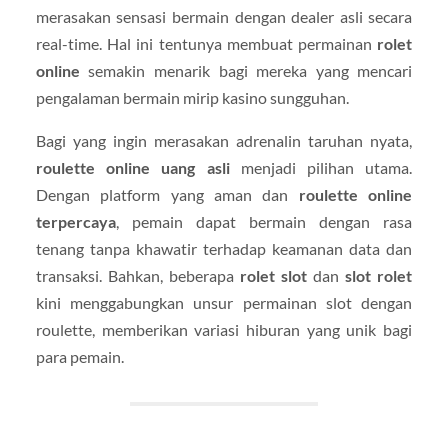
merasakan sensasi bermain dengan dealer asli secara
real-time. Hal ini tentunya membuat permainan
rolet
online
semakin menarik bagi mereka yang mencari
pengalaman bermain mirip kasino sungguhan.
Bagi yang ingin merasakan adrenalin taruhan nyata,
roulette online uang asli
menjadi pilihan utama.
Dengan platform yang aman dan
roulette online
terpercaya
, pemain dapat bermain dengan rasa
tenang tanpa khawatir terhadap keamanan data dan
transaksi. Bahkan, beberapa
rolet slot
dan
slot rolet
kini menggabungkan unsur permainan slot dengan
roulette, memberikan variasi hiburan yang unik bagi
para pemain.