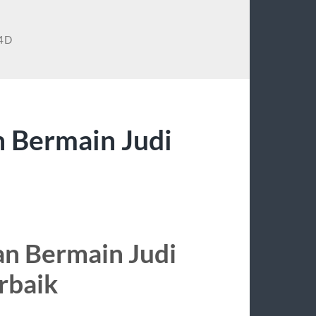
4D
 Bermain Judi
S
n Bermain Judi
rbaik