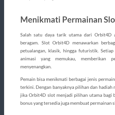
Menikmati Permainan Slo
Salah satu daya tarik utama dari Orbit4D 
beragam. Slot Orbit4D menawarkan berbag
petualangan, klasik, hingga futuristik. Setia
animasi yang memukau, memberikan pe
menyenangkan.
Pemain bisa menikmati berbagai jenis permain
terkini. Dengan banyaknya pilihan dan hadiah 
jika Orbit4D slot menjadi pilihan utama bagi b
bonus yang tersedia juga membuat permainan s