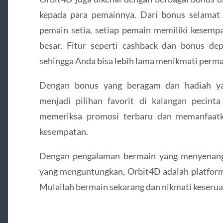
kepada para pemainnya. Dari bonus selamat
pemain setia, setiap pemain memiliki kesemp
besar. Fitur seperti cashback dan bonus de
sehingga Anda bisa lebih lama menikmati perma
Dengan bonus yang beragam dan hadiah ya
menjadi pilihan favorit di kalangan pecinta
memeriksa promosi terbaru dan memanfaatk
kesempatan.
Dengan pengalaman bermain yang menyenang
yang menguntungkan, Orbit4D adalah platform 
Mulailah bermain sekarang dan nikmati keseruan