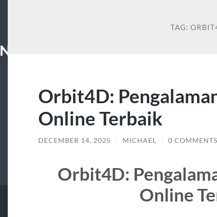
TAG:
ORBIT
NTI
Orbit4D: Pengalaman
Online Terbaik
DECEMBER 14, 2025
/
MICHAEL
/
0 COMMENT
Orbit4D: Pengalama
Online Te