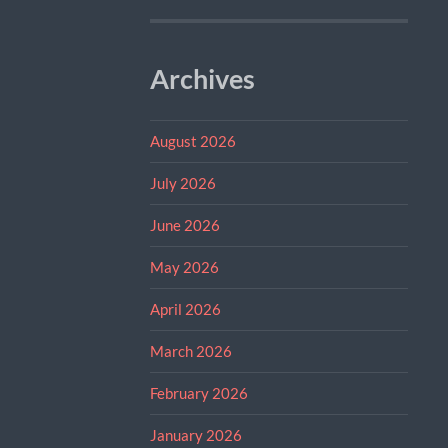
Archives
August 2026
July 2026
June 2026
May 2026
April 2026
March 2026
February 2026
January 2026