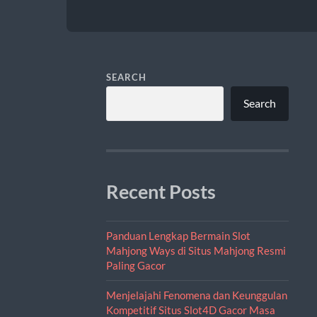
SEARCH
Search
Recent Posts
Panduan Lengkap Bermain Slot
Mahjong Ways di Situs Mahjong Resmi
Paling Gacor
Menjelajahi Fenomena dan Keunggulan
Kompetitif Situs Slot4D Gacor Masa