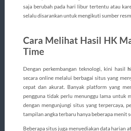
saja berubah pada hari libur tertentu atau kar
selalu disarankan untuk mengikuti sumber resm
Cara Melihat Hasil HK Ma
Time
Dengan perkembangan teknologi, kini hasil
h
secara online melalui berbagai situs yang men
cepat dan akurat. Banyak platform yang memb
pengguna tidak perlu menunggu lama untuk me
dengan mengunjungi situs yang terpercaya, 
tampilan angka terbaru hanya beberapa menit 
Beberapa situs juga menyediakan data harian a