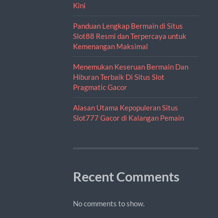
Kini
Panduan Lengkap Bermain di Situs
Slot88 Resmi dan Terpercaya untuk
Kemenangan Maksimal
Menemukan Keseruan Bermain Dan
Hiburan Terbaik Di Situs Slot
Pragmatic Gacor
Alasan Utama Kepopuleran Situs
Slot777 Gacor di Kalangan Pemain
Recent Comments
No comments to show.