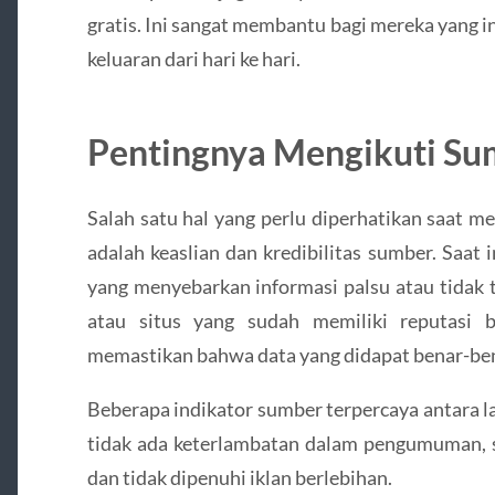
gratis. Ini sangat membantu bagi mereka yang 
keluaran dari hari ke hari.
Pentingnya Mengikuti Su
Salah satu hal yang perlu diperhatikan saat m
adalah keaslian dan kredibilitas sumber. Saat 
yang menyebarkan informasi palsu atau tidak t
atau situs yang sudah memiliki reputasi
memastikan bahwa data yang didapat benar-ben
Beberapa indikator sumber terpercaya antara la
tidak ada keterlambatan dalam pengumuman, se
dan tidak dipenuhi iklan berlebihan.