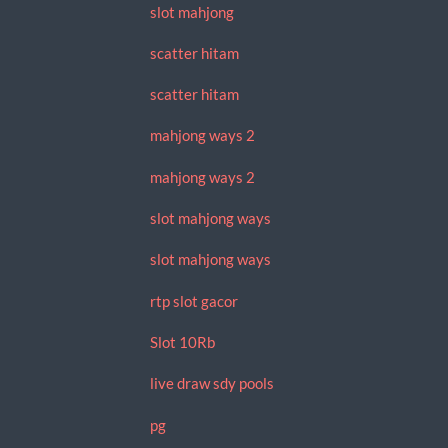
slot mahjong
scatter hitam
scatter hitam
mahjong ways 2
mahjong ways 2
slot mahjong ways
slot mahjong ways
rtp slot gacor
Slot 10Rb
live draw sdy pools
pg