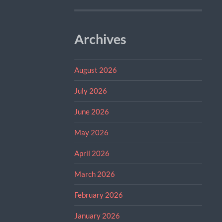
Archives
August 2026
July 2026
June 2026
May 2026
April 2026
March 2026
February 2026
January 2026