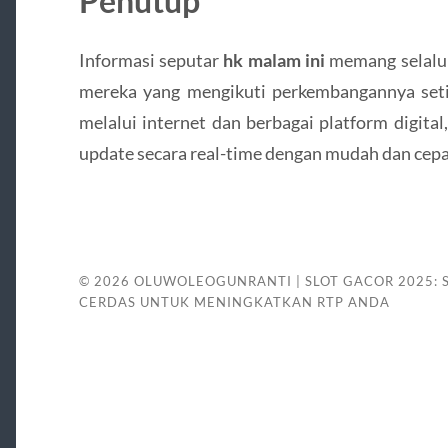
Penutup
Informasi seputar
hk malam ini
memang selalu 
mereka yang mengikuti perkembangannya seti
melalui internet dan berbagai platform digita
update secara real-time dengan mudah dan cepa
© 2026
OLUWOLEOGUNRANTI | SLOT GACOR 2025: 
CERDAS UNTUK MENINGKATKAN RTP ANDA