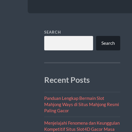
SEARCH
Search
Recent Posts
Panduan Lengkap Bermain Slot
Mahjong Ways di Situs Mahjong Resmi
Paling Gacor
Menjelajahi Fenomena dan Keunggulan
Kompetitif Situs Slot4D Gacor Masa