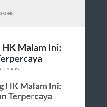
NGKONG
 HK Malam Ini:
Terpercaya
S
/
STICKY
g HK Malam Ini:
an Terpercaya