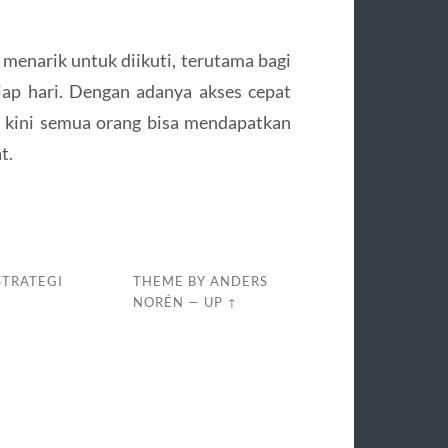
menarik untuk diikuti, terutama bagi
ap hari. Dengan adanya akses cepat
l, kini semua orang bisa mendapatkan
t.
STRATEGI
THEME BY
ANDERS
NORÉN
—
UP ↑