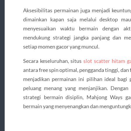
Aksesibilitas permainan juga menjadi keunt
dimainkan kapan saja melalui desktop mau
menyesuaikan waktu bermain dengan aktivit
mendukung strategi jangka panjang dan m
setiap momen gacor yang muncul.
Secara keseluruhan, situs
slot scatter hitam g
antara free spin optimal, pengganda tinggi, dan f
menjadikan permainan ini pilihan ideal bagi 
peluang menang yang menjanjikan. Dengan 
strategi bermain disiplin, Mahjong Ways 
bermain yang menyenangkan dan menguntungk