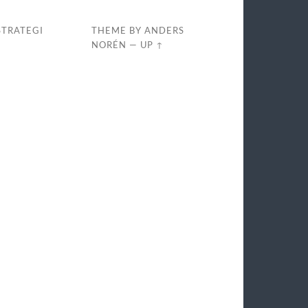
STRATEGI
THEME BY
ANDERS
NORÉN
—
UP ↑