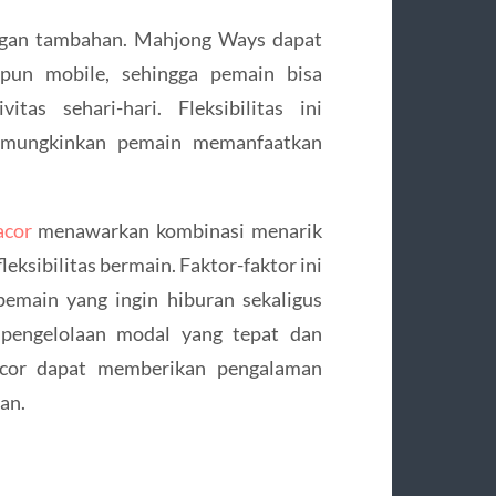
ungan tambahan. Mahjong Ways dapat
pun mobile, sehingga pemain bisa
as sehari-hari. Fleksibilitas ini
emungkinkan pemain memanfaatkan
acor
menawarkan kombinasi menarik
leksibilitas bermain. Faktor-faktor ini
pemain yang ingin hiburan sekaligus
pengelolaan modal yang tepat dan
gacor dapat memberikan pengalaman
an.