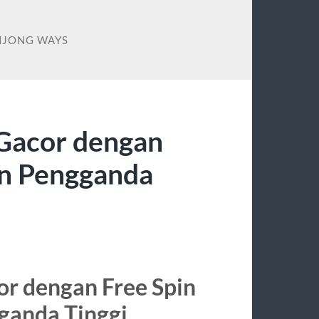
HJONG WAYS
Gacor dengan
an Pengganda
r dengan Free Spin
ganda Tinggi