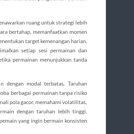
awarkan ruang untuk strategi lebih
ecara bertahap, memanfaatkan momen
 menentukan target kemenangan harian.
imalkan setiap sesi permainan dan
etika permainan menunjukkan tanda
in dengan modal terbatas. Taruhan
a berbagai permainan tanpa risiko
li pola gacor, memahami volatilitas,
main dengan taruhan lebih tinggi.
i pemain yang ingin bermain konsisten