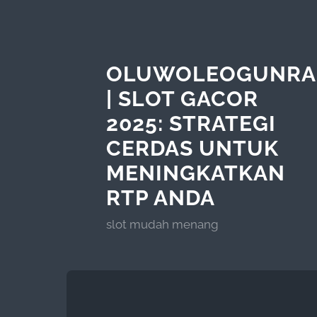
OLUWOLEOGUNRA
| SLOT GACOR
2025: STRATEGI
CERDAS UNTUK
MENINGKATKAN
RTP ANDA
slot mudah menang