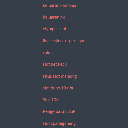
keluaran kamboja
keluaran hk
olympus slot
live casino terpercaya
rolet
slot bet kecil
situs slot mahjong
slot depo 10 ribu
Slot 10k
Pengeluaran SGP
slot spadegaming