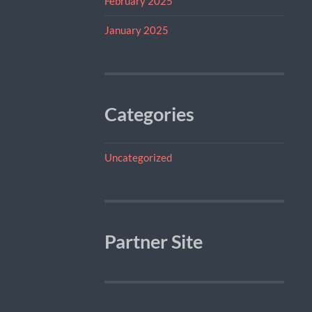
February 2025
January 2025
Categories
Uncategorized
Partner Site