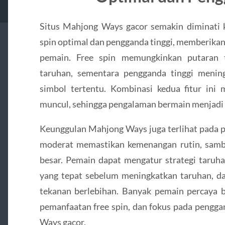
Situs Mahjong Ways gacor semakin diminati 
spin optimal dan pengganda tinggi, memberikan
pemain. Free spin memungkinkan putaran 
taruhan, sementara pengganda tinggi mening
simbol tertentu. Kombinasi kedua fitur in
muncul, sehingga pengalaman bermain menjadi 
Keunggulan Mahjong Ways juga terlihat pada po
moderat memastikan kemenangan rutin, samb
besar. Pemain dapat mengatur strategi tar
yang tepat sebelum meningkatkan taruhan, d
tekanan berlebihan. Banyak pemain percaya
pemanfaatan free spin, dan fokus pada pengga
Ways gacor.