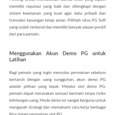
memiliki reputasi yang baik dan dilengkapi dengan
sistem keamanan yang kuat agar data pribadi dan
transaksi keuangan tetap aman. Pilihlah situs PG Soft
yang sudah terkenal dan memiliki banyak ulasan positif
dari para pemain.
Menggunakan Akun Demo PG untuk
Latihan
Bagi pemain yang ingin mencoba permainan sebelum
bertaruh dengan uang sungguhan, akun demo PG
adalah pilihan yang tepat. Melalui slot demo PG,
pemain dapat merasakan sensasi bermain tanpa risiko
kehilangan uang. Mode demo ini sangat berguna untuk
mengasah strategi dan memahami cara kerja berbagai
fitur dalam permainan slot PG.