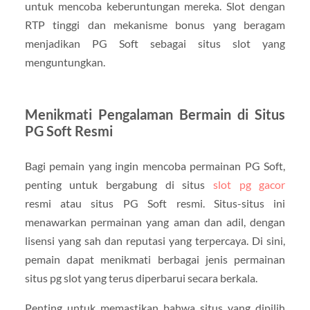
untuk mencoba keberuntungan mereka. Slot dengan
RTP tinggi dan mekanisme bonus yang beragam
menjadikan PG Soft sebagai situs slot yang
menguntungkan.
Menikmati Pengalaman Bermain di Situs
PG Soft Resmi
Bagi pemain yang ingin mencoba permainan PG Soft,
penting untuk bergabung di situs
slot pg gacor
resmi atau situs PG Soft resmi. Situs-situs ini
menawarkan permainan yang aman dan adil, dengan
lisensi yang sah dan reputasi yang terpercaya. Di sini,
pemain dapat menikmati berbagai jenis permainan
situs pg slot yang terus diperbarui secara berkala.
Penting untuk memastikan bahwa situs yang dipilih