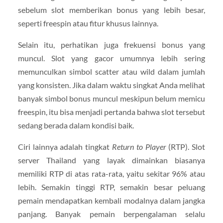
sebelum slot memberikan bonus yang lebih besar,
seperti freespin atau fitur khusus lainnya.
Selain itu, perhatikan juga frekuensi bonus yang
muncul. Slot yang gacor umumnya lebih sering
memunculkan simbol scatter atau wild dalam jumlah
yang konsisten. Jika dalam waktu singkat Anda melihat
banyak simbol bonus muncul meskipun belum memicu
freespin, itu bisa menjadi pertanda bahwa slot tersebut
sedang berada dalam kondisi baik.
Ciri lainnya adalah tingkat
Return to Player
(RTP). Slot
server Thailand yang layak dimainkan biasanya
memiliki RTP di atas rata-rata, yaitu sekitar 96% atau
lebih. Semakin tinggi RTP, semakin besar peluang
pemain mendapatkan kembali modalnya dalam jangka
panjang. Banyak pemain berpengalaman selalu