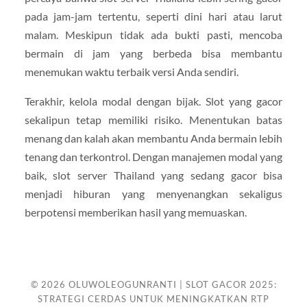
pada jam-jam tertentu, seperti dini hari atau larut
malam. Meskipun tidak ada bukti pasti, mencoba
bermain di jam yang berbeda bisa membantu
menemukan waktu terbaik versi Anda sendiri.
Terakhir, kelola modal dengan bijak. Slot yang gacor
sekalipun tetap memiliki risiko. Menentukan batas
menang dan kalah akan membantu Anda bermain lebih
tenang dan terkontrol. Dengan manajemen modal yang
baik, slot server Thailand yang sedang gacor bisa
menjadi hiburan yang menyenangkan sekaligus
berpotensi memberikan hasil yang memuaskan.
© 2026
OLUWOLEOGUNRANTI | SLOT GACOR 2025:
STRATEGI CERDAS UNTUK MENINGKATKAN RTP