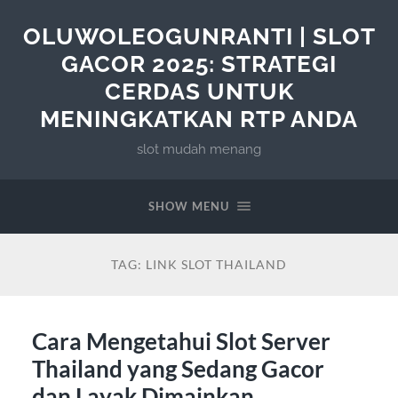
OLUWOLEOGUNRANTI | SLOT
GACOR 2025: STRATEGI
CERDAS UNTUK
MENINGKATKAN RTP ANDA
slot mudah menang
SHOW MENU
TAG:
LINK SLOT THAILAND
Cara Mengetahui Slot Server
Thailand yang Sedang Gacor
dan Layak Dimainkan