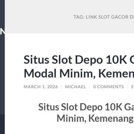
TAG:
LINK SLOT GACOR D
NTI
Situs Slot Depo 10K 
Modal Minim, Kemen
MARCH 1, 2026
/
MICHAEL
/
0 COMMENTS
/
S
Situs Slot Depo 10K G
Minim, Kemenang