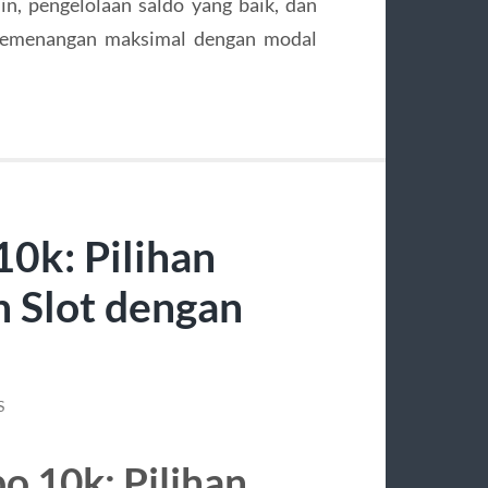
in, pengelolaan saldo yang baik, dan
 kemenangan maksimal dengan modal
0k: Pilihan
n Slot dengan
S
o 10k: Pilihan