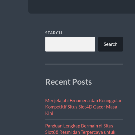
SEARCH
Search
Recent Posts
Menjelajahi Fenomena dan Keunggulan
Kompetitif Situs Slot4D Gacor Masa
Kini
Panduan Lengkap Bermain di Situs
Slot88 Resmi dan Terpercaya untuk