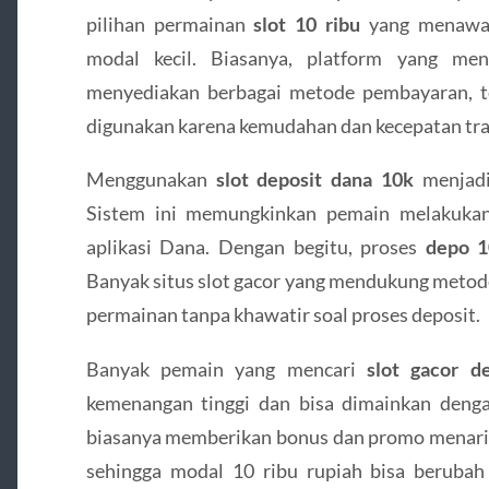
pilihan permainan
slot 10 ribu
yang menawar
modal kecil. Biasanya, platform yang me
menyediakan berbagai metode pembayaran, 
digunakan karena kemudahan dan kecepatan tra
Menggunakan
slot deposit dana 10k
menjadi
Sistem ini memungkinkan pemain melakukan
aplikasi Dana. Dengan begitu, proses
depo 1
Banyak situs slot gacor yang mendukung metode
permainan tanpa khawatir soal proses deposit.
Banyak pemain yang mencari
slot gacor d
kemenangan tinggi dan bisa dimainkan dengan 
biasanya memberikan bonus dan promo menarik
sehingga modal 10 ribu rupiah bisa berubah 