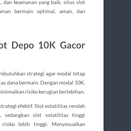
, dan keamanan yang baik, situs slot
man bermain optimal, aman, dan
Slot Depo 10K Gacor
embutuhkan strategi agar modal tetap
as dana bermain. Dengan modal 10K,
nimalkan risiko kerugian berlebihan.
trategi efektif. Slot volatilitas rendah
 sedangkan slot volatilitas tinggi
isiko lebih tinggi. Menyesuaikan