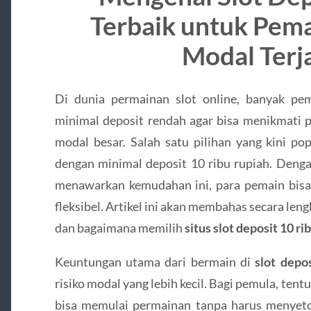
Terbaik untuk Pema
Modal Terj
Di dunia permainan slot online, banyak pe
minimal deposit rendah agar bisa menikmati 
modal besar. Salah satu pilihan yang kini po
dengan minimal deposit 10 ribu rupiah. Denga
menawarkan kemudahan ini, para pemain bis
fleksibel. Artikel ini akan membahas secara le
dan bagaimana memilih
situs slot deposit 10 ri
Keuntungan utama dari bermain di
slot depo
risiko modal yang lebih kecil. Bagi pemula, ten
bisa memulai permainan tanpa harus menyetor