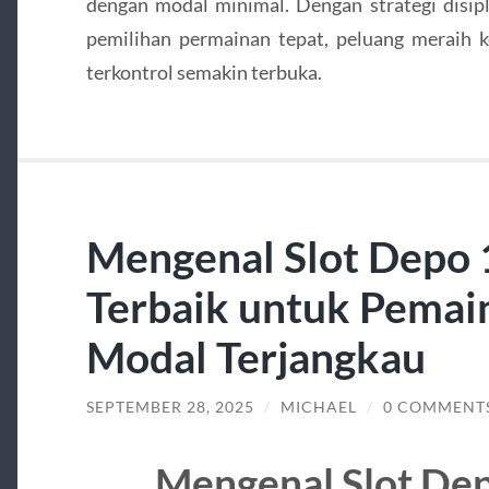
dengan modal minimal. Dengan strategi disipl
pemilihan permainan tepat, peluang meraih
terkontrol semakin terbuka.
Mengenal Slot Depo 1
Terbaik untuk Pemai
Modal Terjangkau
SEPTEMBER 28, 2025
/
MICHAEL
/
0 COMMENT
Mengenal Slot Dep