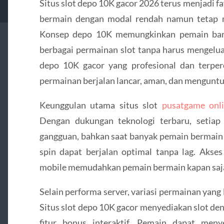
Situs slot depo 10K gacor 2026 terus menjadi 
bermain dengan modal rendah namun tetap m
Konsep depo 10K memungkinkan pemain ba
berbagai permainan slot tanpa harus mengelua
depo 10K gacor yang profesional dan terperc
permainan berjalan lancar, aman, dan mengunt
Keunggulan utama situs slot
pusatgame onl
Dengan dukungan teknologi terbaru, setiap
gangguan, bahkan saat banyak pemain bermain 
spin dapat berjalan optimal tanpa lag. Akse
mobile memudahkan pemain bermain kapan saja 
Selain performa server, variasi permainan yang 
Situs slot depo 10K gacor menyediakan slot de
fitur bonus interaktif. Pemain dapat meny