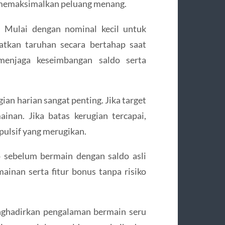
memaksimalkan peluang menang.
. Mulai dengan nominal kecil untuk
tkan taruhan secara bertahap saat
menjaga keseimbangan saldo serta
an harian sangat penting. Jika target
inan. Jika batas kerugian tercapai,
ulsif yang merugikan.
sebelum bermain dengan saldo asli
nan serta fitur bonus tanpa risiko
ghadirkan pengalaman bermain seru