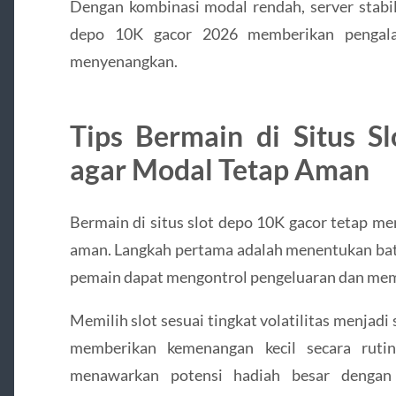
Dengan kombinasi modal rendah, server stabil
depo 10K gacor 2026 memberikan pengala
menyenangkan.
Tips Bermain di Situs 
agar Modal Tetap Aman
Bermain di situs slot depo 10K gacor tetap m
aman. Langkah pertama adalah menentukan bat
pemain dapat mengontrol pengeluaran dan memi
Memilih slot sesuai tingkat volatilitas menjadi s
memberikan kemenangan kecil secara rutin,
menawarkan potensi hadiah besar dengan r