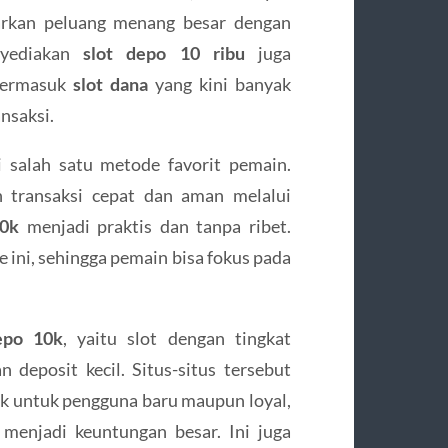
kan peluang menang besar dengan
nyediakan
slot depo 10 ribu
juga
termasuk
slot dana
yang kini banyak
nsaksi.
 salah satu metode favorit pemain.
 transaksi cepat dan aman melalui
0k
menjadi praktis dan tanpa ribet.
 ini, sehingga pemain bisa fokus pada
epo 10k
, yaitu slot dengan tingkat
deposit kecil. Situs-situs tersebut
 untuk pengguna baru maupun loyal,
menjadi keuntungan besar. Ini juga