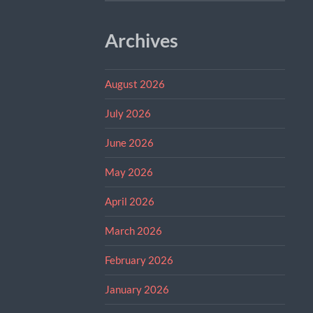
Archives
August 2026
July 2026
June 2026
May 2026
April 2026
March 2026
February 2026
January 2026