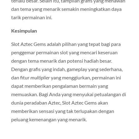
terlalu besar. Selain itu, tampilan grafis yang menawan
dan tema yang menarik semakin meningkatkan daya
tarik permainan ini.
Kesimpulan
Slot Aztec Gems adalah pilihan yang tepat bagi para
penggemar permainan slot yang mencari keseruan
dengan tema menarik dan potensi hadiah besar.
Dengan grafis yang indah, gameplay yang sederhana,
dan fitur
multiplier
yang menggiurkan, permainan ini
dapat memberikan pengalaman bermain yang
memuaskan. Bagi Anda yang menyukai petualangan di
dunia peradaban Aztec, Slot Aztec Gems akan
memberikan sensasi yang tak terlupakan dengan
peluang kemenangan yang menarik.