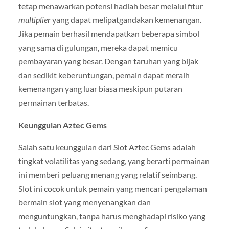
tetap menawarkan potensi hadiah besar melalui fitur
multiplier
yang dapat melipatgandakan kemenangan.
Jika pemain berhasil mendapatkan beberapa simbol
yang sama di gulungan, mereka dapat memicu
pembayaran yang besar. Dengan taruhan yang bijak
dan sedikit keberuntungan, pemain dapat meraih
kemenangan yang luar biasa meskipun putaran
permainan terbatas.
Keunggulan Aztec Gems
Salah satu keunggulan dari Slot Aztec Gems adalah
tingkat volatilitas yang sedang, yang berarti permainan
ini memberi peluang menang yang relatif seimbang.
Slot ini cocok untuk pemain yang mencari pengalaman
bermain slot yang menyenangkan dan
menguntungkan, tanpa harus menghadapi risiko yang