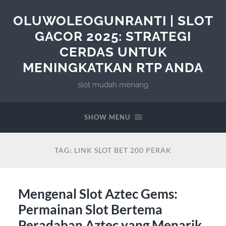
OLUWOLEOGUNRANTI | SLOT
GACOR 2025: STRATEGI
CERDAS UNTUK
MENINGKATKAN RTP ANDA
slot mudah menang
SHOW MENU
TAG:
LINK SLOT BET 200 PERAK
Mengenal Slot Aztec Gems:
Permainan Slot Bertema
Peradaban Aztec yang Menarik