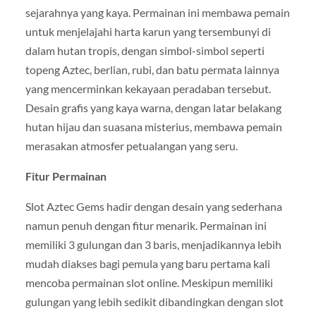
sejarahnya yang kaya. Permainan ini membawa pemain
untuk menjelajahi harta karun yang tersembunyi di
dalam hutan tropis, dengan simbol-simbol seperti
topeng Aztec, berlian, rubi, dan batu permata lainnya
yang mencerminkan kekayaan peradaban tersebut.
Desain grafis yang kaya warna, dengan latar belakang
hutan hijau dan suasana misterius, membawa pemain
merasakan atmosfer petualangan yang seru.
Fitur Permainan
Slot Aztec Gems hadir dengan desain yang sederhana
namun penuh dengan fitur menarik. Permainan ini
memiliki 3 gulungan dan 3 baris, menjadikannya lebih
mudah diakses bagi pemula yang baru pertama kali
mencoba permainan slot online. Meskipun memiliki
gulungan yang lebih sedikit dibandingkan dengan slot